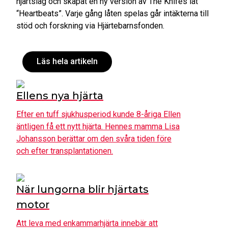
hjärtslag och skapat en ny version av The Knifes låt
“Heartbeats”. Varje gång låten spelas går intäkterna till
stöd och forskning via Hjärtebarnsfonden.
Läs hela artikeln
Ellens nya hjärta
Efter en tuff sjukhusperiod kunde 8-åriga Ellen
äntligen få ett nytt hjärta. Hennes mamma Lisa
Johansson berättar om den svåra tiden före
och efter transplantationen.
När lungorna blir hjärtats
motor
Att leva med enkammarhjärta innebär att