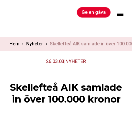
Skip
to
Ge en gåva
content
Hem
›
Nyheter
›
Skellefteå AIK samlade in över 100.00
26.03.03
|
NYHETER
Skellefteå AIK samlade
in över 100.000 kronor