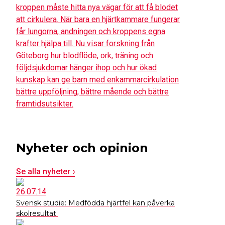
kroppen måste hitta nya vägar för att få blodet
att cirkulera. När bara en hjärtkammare fungerar
får lungorna, andningen och kroppens egna
krafter hjälpa till. Nu visar forskning från
Göteborg hur blodflöde, ork, träning och
följdsjukdomar hänger ihop och hur ökad
kunskap kan ge barn med enkammarcirkulation
bättre uppföljning, bättre mående och bättre
framtidsutsikter.
Nyheter och opinion
Se alla nyheter
26.07.14
Svensk studie: Medfödda hjärtfel kan påverka
skolresultat