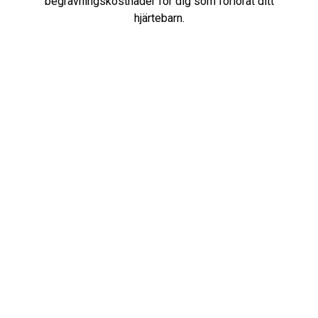
begravningskostnader för dig som förlorat ditt
hjärtebarn.