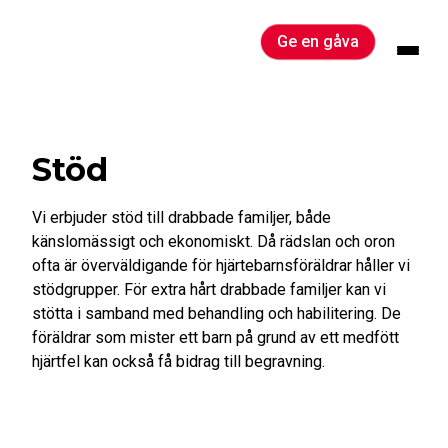
Skip
to
Ge en gåva
content
Stöd
Vi erbjuder stöd till drabbade familjer, både
känslomässigt och ekonomiskt. Då rädslan och oron
ofta är överväldigande för hjärtebarnsföräldrar håller vi
stödgrupper. För extra hårt drabbade familjer kan vi
stötta i samband med behandling och habilitering. De
föräldrar som mister ett barn på grund av ett medfött
hjärtfel kan också få bidrag till begravning.