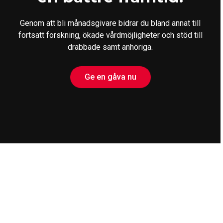
Genom att bli månadsgivare bidrar du bland annat till
fortsatt forskning, ökade vårdmöjligheter och stöd till
drabbade samt anhöriga.
Ge en gåva nu
Ge en gåva
Engagera dig
Engagera dig
Bli månadsgivare
Bli medlem
Ge en gåva
Ge engångsgåva via
Bli stödmedlem