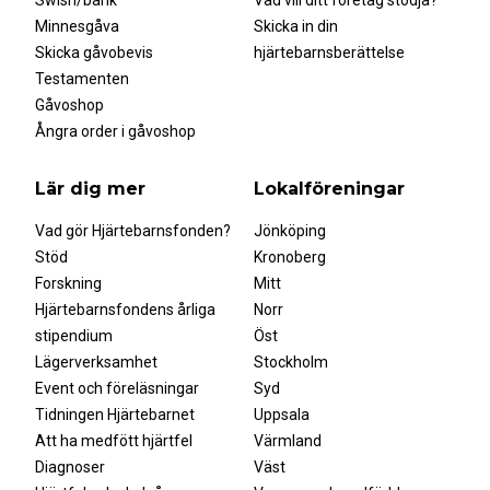
Swish/bank
Vad vill ditt företag stödja?
Valberedningens förslag till GUCH styrelse 2023
Minnesgåva
Skicka in din
Amanda Karlgren
Verksamhetsberättelse
2022
Skicka gåvobevis
hjärtebarnsberättelse
Testamenten
Verksamhetsplan 2023
Gåvoshop
Ångra order i gåvoshop
Årsmöte 2022
Lär dig mer
Lokalföreningar
På grund av rådande situation med covid-19 så kommer vi
i Hjärtebarnsfonden GUCH anordna vårt årsmöte digitalt.
Vad gör Hjärtebarnsfonden?
Jönköping
Årsmötet kommer att hållas söndagen den 20 mars
Stöd
Kronoberg
klockan 10:00. Samtliga medlemmar får ett mejl med
Forskning
Mitt
information om mötet samt möteslänk.
Hjärtebarnsfondens årliga
Norr
stipendium
Öst
Här nedan kan du hitta några av årsmöteshandlingarna.
Lägerverksamhet
Stockholm
Event och föreläsningar
Syd
Dagordning 2022
Tidningen Hjärtebarnet
Uppsala
Valberedningens förslag till styrelse 2022
Att ha medfött hjärtfel
Värmland
Verksamhetsberättelse 2021
Diagnoser
Väst
Valberedningens förslag till styrelse 2022