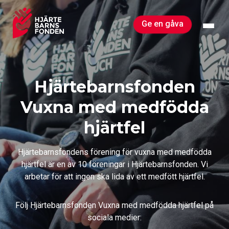
Skip
to
Ge en gåva
content
Hjärtebarnsfonden
Vuxna med medfödda
hjärtfel
Hjärtebarnsfondens förening för vuxna med medfödda
hjärtfel är en av 10 föreningar i Hjärtebarnsfonden. Vi
arbetar för att ingen ska lida av ett medfött hjärtfel.
Följ Hjärtebarnsfonden Vuxna med medfödda hjärtfel på
sociala medier: