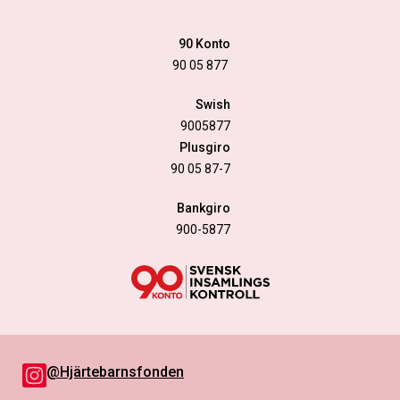
90 Konto
90 05 877
Swish
9005877
Plusgiro
90 05 87-7
Hantera samtycke
Bankgiro
För att ge en bra upplevelse använder vi teknik som cookies för att lagra
900-5877
och/eller komma åt enhetsinformation. När du samtycker till dessa
tekniker kan vi behandla data som surfbeteende eller unika ID:n på denna
webbplats. Om du inte samtycker eller om du återkallar ditt samtycke kan
detta påverka vissa funktioner negativt.
Acceptera
@Hjärtebarnsfonden
Neka