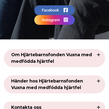
Om Hjärtebarnsfonden Vuxna med
medfödda hjärtfel
Varmt välkommen till
Händer hos Hjärtebarnsfonden
Hjärtebarnsfonden GUCH!
Vuxna med medfödda hjärtfel
För dig över 18 år med medfött
hjärtfel
GUCH
Kontakta oss