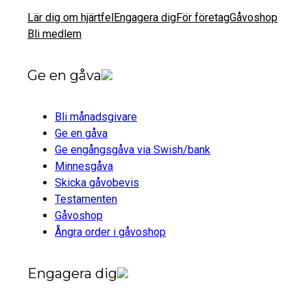
Lär dig om hjärtfel
Engagera dig
För företag
Gåvoshop
Bli medlem
Ge en gåva
Bli månadsgivare
Ge en gåva
Ge engångsgåva via Swish/bank
Minnesgåva
Skicka gåvobevis
Testamenten
Gåvoshop
Ångra order i gåvoshop
Engagera dig