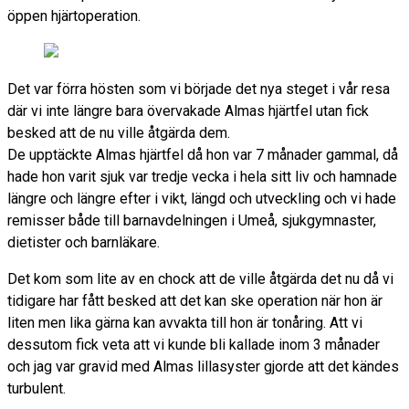
öppen hjärtoperation.
Det var förra hösten som vi började det nya steget i vår resa
där vi inte längre bara övervakade Almas hjärtfel utan fick
besked att de nu ville åtgärda dem.
De upptäckte Almas hjärtfel då hon var 7 månader gammal, då
hade hon varit sjuk var tredje vecka i hela sitt liv och hamnade
längre och längre efter i vikt, längd och utveckling och vi hade
remisser både till barnavdelningen i Umeå, sjukgymnaster,
dietister och barnläkare.
Det kom som lite av en chock att de ville åtgärda det nu då vi
tidigare har fått besked att det kan ske operation när hon är
liten men lika gärna kan avvakta till hon är tonåring. Att vi
dessutom fick veta att vi kunde bli kallade inom 3 månader
och jag var gravid med Almas lillasyster gjorde att det kändes
turbulent.