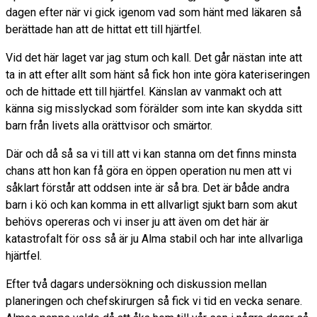
dagen efter när vi gick igenom vad som hänt med läkaren så
berättade han att de hittat ett till hjärtfel.
Vid det här laget var jag stum och kall. Det går nästan inte att
ta in att efter allt som hänt så fick hon inte göra kateriseringen
och de hittade ett till hjärtfel. Känslan av vanmakt och att
känna sig misslyckad som förälder som inte kan skydda sitt
barn från livets alla orättvisor och smärtor.
Där och då så sa vi till att vi kan stanna om det finns minsta
chans att hon kan få göra en öppen operation nu men att vi
såklart förstår att oddsen inte är så bra. Det är både andra
barn i kö och kan komma in ett allvarligt sjukt barn som akut
behövs opereras och vi inser ju att även om det här är
katastrofalt för oss så är ju Alma stabil och har inte allvarliga
hjärtfel.
Efter två dagars undersökning och diskussion mellan
planeringen och chefskirurgen så fick vi tid en vecka senare.