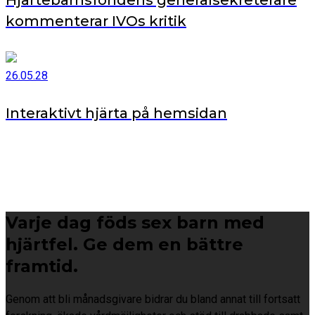
kommenterar IVOs kritik
26.05.28
Interaktivt hjärta på hemsidan
Varje dag föds sex barn med
hjärtfel. Ge dem en bättre
framtid.
Genom att bli månadsgivare bidrar du bland annat till fortsatt