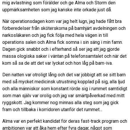
mig avlastning som förälder och ge Alma och Storm den
uppmärksamheten som jag kanske inte orkade just då.
När operationsdagen kom var jag helt lugn, jag hade fått bra
förberedelser från sköterskorna på barnhjärt avdelningen och
narkosläkaren och jag fick följa med hela vägen in till
operations salen och Alma fick somna i sin säng i min famn.
Dagen gick snabbt och i efterhand så ser jag att jag gjorde
massa ologiska saker i väntan på telefonsamtalet och när det
kom så sa de att det var lyckat och hon låg på barn-iva.
Den natten var otroligt lång och det var jobbigt att se sitt barn
med så mycket medicinsk utrustning kopplad på sig, alla ljud
och alla människor som konstant rörde sig i rummet samtidigt
som man själv var orolig och jag var smärtpåverkad med mitt
ryggskott. Jag kommer nog minnas alla steg som jag gick
fram och tillbaka i korridoren utanför det rummet…
Alma var en perfekt kandidat för deras fast-track program och
ambitionen var att åka hem efter fyra dagar, något som