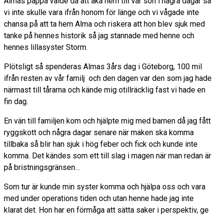
Almas pappa valde då att åka hem till vår son i några dagar så
vi inte skulle vara ifrån honom för länge och vi vågade inte
chansa på att ta hem Alma och riskera att hon blev sjuk med
tanke på hennes historik så jag stannade med henne och
hennes lillasyster Storm.
Plötsligt så spenderas Almas 3års dag i Göteborg, 100 mil
ifrån resten av vår familj och den dagen var den som jag hade
närmast till tårarna och kände mig otillräcklig fast vi hade en
fin dag.
En vän till familjen kom och hjälpte mig med barnen då jag fått
ryggskott och några dagar senare när maken ska komma
tillbaka så blir han sjuk i hög feber och fick och kunde inte
komma. Det kändes som ett till slag i magen när man redan är
på bristningsgränsen…
Som tur är kunde min syster komma och hjälpa oss och vara
med under operations tiden och utan henne hade jag inte
klarat det. Hon har en förmåga att sätta saker i perspektiv, ge