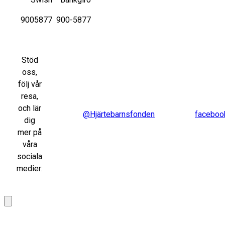
9005877
900-5877
Stöd
oss,
följ vår
resa,
och lär
@Hjärtebarnsfonden
faceboo
dig
mer på
våra
sociala
medier: