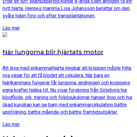
Efter en tuff sjukhusperiod kunde 8-åriga Ellen äntligen få ett
nytt hjärta. Hennes mamma Lisa Johansson berättar om den
svåra tiden före och efter transplantationen.
Läs mer
När lungorna blir hjärtats motor
Att leva med enkammarhjärta innebär att kroppen måste hitta
nya vägar för att få blodet att cirkulera. När bara en
hjärtkammare fungerar får lungorna, andningen och kroppens
egna krafter hjälpa till. Nu visar forskning från Göteborg hur
blodflöde, ork, träning och följdsjukdomar hänger ihop och hur
ökad kunskap kan ge barn med enkammarcirkulation bättre
uppföljning, bättre mående och bättre framtidsutsikter.
Läs mer