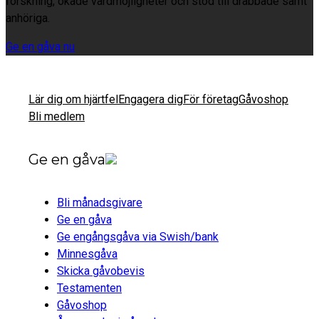
forskning, ökade vårdmöjligheter och stöd till drabbade samt
anhöriga.
Ge en gåva nu
Lär dig om hjärtfel
Engagera dig
För företag
Gåvoshop
Bli medlem
Ge en gåva
Bli månadsgivare
Ge en gåva
Ge engångsgåva via Swish/bank
Minnesgåva
Skicka gåvobevis
Testamenten
Gåvoshop