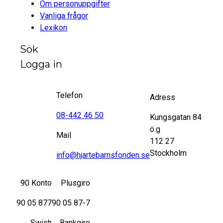
Om personuppgifter
Vanliga frågor
Lexikon
Sök
Logga in
Telefon
Adress
08-442 46 50
Kungsgatan 84
ö.g
Mail
112 27
Stockholm
info@hjartebarnsfonden.se
90 Konto
Plusgiro
90 05 877
90 05 87-7
Swish
Bankgiro