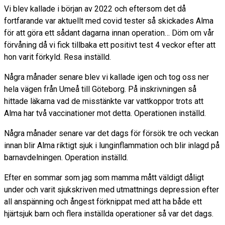
Vi blev kallade i början av 2022 och eftersom det då
fortfarande var aktuellt med covid tester så skickades Alma
för att göra ett sådant dagarna innan operation… Döm om vår
förvåning då vi fick tillbaka ett positivt test 4 veckor efter att
hon varit förkyld. Resa inställd.
Några månader senare blev vi kallade igen och tog oss ner
hela vägen från Umeå till Göteborg. På inskrivningen så
hittade läkarna vad de misstänkte var vattkoppor trots att
Alma har två vaccinationer mot detta. Operationen inställd.
Några månader senare var det dags för försök tre och veckan
innan blir Alma riktigt sjuk i lunginflammation och blir inlagd på
barnavdelningen. Operation inställd.
Efter en sommar som jag som mamma mått väldigt dåligt
under och varit sjukskriven med utmattnings depression efter
all anspänning och ångest förknippat med att ha både ett
hjärtsjuk barn och flera inställda operationer så var det dags.