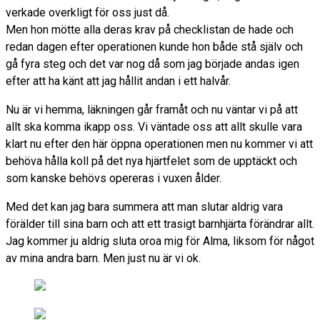
verkade overkligt för oss just då.
Men hon mötte alla deras krav på checklistan de hade och
redan dagen efter operationen kunde hon både stå själv och
gå fyra steg och det var nog då som jag började andas igen
efter att ha känt att jag hållit andan i ett halvår.
Nu är vi hemma, läkningen går framåt och nu väntar vi på att
allt ska komma ikapp oss. Vi väntade oss att allt skulle vara
klart nu efter den här öppna operationen men nu kommer vi att
behöva hålla koll på det nya hjärtfelet som de upptäckt och
som kanske behövs opereras i vuxen ålder.
Med det kan jag bara summera att man slutar aldrig vara
förälder till sina barn och att ett trasigt barnhjärta förändrar allt.
Jag kommer ju aldrig sluta oroa mig för Alma, liksom för något
av mina andra barn. Men just nu är vi ok.