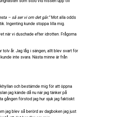
gunghästen som stod vid hissen upp till
esta – så ser vi om det går.”
Mot alla odds
tik. Ingenting kunde stoppa lilla mig.
et när vi duschade efter idrotten. Frågorna
tolv år. Jag låg i sängen, allt blev svart för
 kunde inte svara. Nästa minne är från
okhyllan och bestämde mig för att öppna
lan jag kände då nu när jag tänker på
sta gången förstod jag hur sjuk jag faktiskt
som jag blev så berörd av dagboken jag just