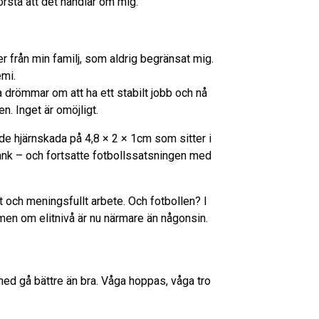
förstå att det handlar om mig.
er från min familj, som aldrig begränsat mig.
emi.
a drömmar om att ha ett stabilt jobb och nå
n. Inget är omöjligt.
nde hjärnskada på 4,8 × 2 × 1cm som sitter i
ank – och fortsatte fotbollssatsningen med
t och meningsfullt arbete. Och fotbollen? I
men om elitnivå är nu närmare än någonsin.
 med gå bättre än bra. Våga hoppas, våga tro