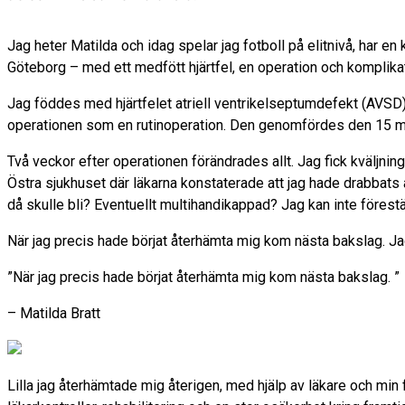
Jag heter Matilda och idag spelar jag fotboll på elitnivå, har
Göteborg – med ett medfött hjärtfel, en operation och komplika
Jag föddes med hjärtfelet atriell ventrikelseptumdefekt (AVSD)
operationen som en rutinoperation. Den genomfördes den 15 mars 
Två veckor efter operationen förändrades allt. Jag fick kväljnin
Östra sjukhuset där läkarna konstaterade att jag hade drabbats a
då skulle bli? Eventuellt multihandikappad? Jag kan inte förestä
När jag precis hade börjat återhämta mig kom nästa bakslag. J
”När jag precis hade börjat återhämta mig kom nästa bakslag. ”
– Matilda Bratt
Lilla jag återhämtade mig återigen, med hjälp av läkare och min fa