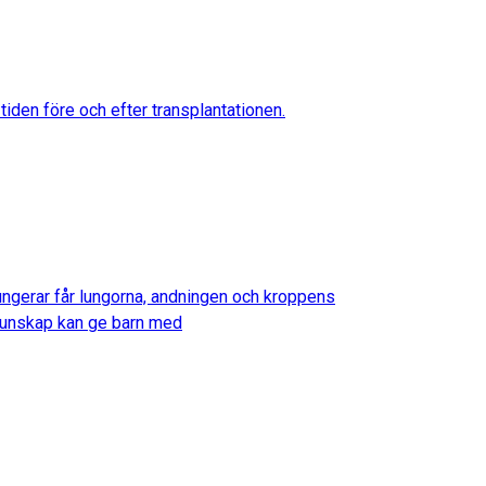
iden före och efter transplantationen.
fungerar får lungorna, andningen och kroppens
d kunskap kan ge barn med