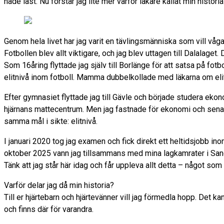
hade läst. Nu förstår jag lite mer varför läkare kallat min histor
Genom hela livet har jag varit en tävlingsmänniska som vill våga
Fotbollen blev allt viktigare, och jag blev uttagen till Dalalaget.
Som 16åring flyttade jag själv till Borlänge för att satsa på fo
elitnivå inom fotboll. Mamma dubbelkollade med läkarna om elitsa
Efter gymnasiet flyttade jag till Gävle och började studera eko
hjärnans mattecentrum. Men jag fastnade för ekonomi och senar
samma mål i sikte: elitnivå.
I januari 2020 tog jag examen och fick direkt ett heltidsjobb in
oktober 2025 vann jag tillsammans med mina lagkamrater i Sandv
Tänk att jag står här idag och får uppleva allt detta – något som 
Varför delar jag då min historia?
Till er hjärtebarn och hjärtevänner vill jag förmedla hopp. Det k
och finns där för varandra.