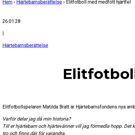
Hem
›
Hjärtebarnsberättelse
›
Elitfotboll med medfött hjärtfel
26.01.28
|
Hjärtebarnsberättelse
Elitfotbo
Elitfotbollspelaren Matilda Bratt är Hjärtebarnsfondens nya ambas
Varför delar jag då min historia?
Till er hjärtebarn och hjärtevänner vill jag förmedla hopp. Det
tro och finns där för varandra.