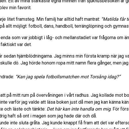
mtiden. Ett av mina starkaste egna minnen från sjukhusbesöken är 
lev min favorit.
je litet framsteg. Min familj har alltid haft mantrat:
“Matilda får t
på allt möjligt: fotboll, dans, handboll, terränglöpning och gymnas
enda som var jobbigt i låg- och mellanstadiet var frågorna om ärr
faktiskt var det.
 år sedan hjärnblödningarna. Jag minns min första kramp när jag var 
 skulle dö. Jag hörde honom ropa mitt namn flera gånger, men jag
undrade:
“Kan jag spela fotbollsmatchen mot Torsång idag?”
att på mitt rum på övervåningen i vårt radhus. Jag kollade mot b
 varför jag valde att läsa boken just då men jag kan känna käns
ste och läste och tänkte:
Det här kan inte handla om mig
. För för
ldrig haft så ont i magen som jag hade där och då.
unde inte sluta gråta. Jag kunde knappt få fram att det var efter