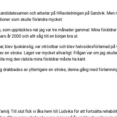
 en kandidatexamen och arbetar på HRavdelningen på Sandvik. Men 
tioner som skulle förändra mycket.
, som upptäcktes när jag var tre månader gammal. Mina föräldrar h
år 2000 och allt såg till en början bra ut.
gar, blev ljuskänslig, var otröstbar och blev halvsidesförlamad på
v en stroke. Läget var mycket allvarligt. Frågan var om jag skulle
lla mig den rädsla mina föräldrar måste ha känt.
ag drabbades av ytterligare en stroke, denna gång med förlamning
milj. Till slut fick vi åka hem till Ludvika för att fortsätta rehabi