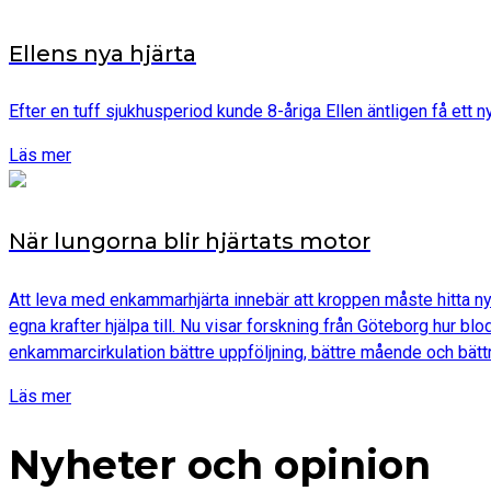
Ellens nya hjärta
Efter en tuff sjukhusperiod kunde 8-åriga Ellen äntligen få ett
Läs mer
När lungorna blir hjärtats motor
Att leva med enkammarhjärta innebär att kroppen måste hitta nya
egna krafter hjälpa till. Nu visar forskning från Göteborg hur b
enkammarcirkulation bättre uppföljning, bättre mående och bättr
Läs mer
Nyheter och opinion