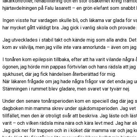
läkarkontroller, rehabilitering och en stor osäkerhet kring fra
hjärtavdelningen på Falu lasarett – en grön elefant som snabbt b
Ingen visste hur vardagen skulle bli, och läkarna var glada för var
har mycket gått väldigt bra. Jag gick i vanlig skola och provade 
Jag utvecklades i stabil takt och kände mig som alla andra. Det 
kom av välvilja, men jag ville inte vara annorlunda – även om jag 
I tonåren kom epilepsin tillbaka, efter att ha varit vilande några
ögonen, jag hörde min pappas förtvivlan och hans rädsla att jag
sjukhuset, där jag fick händelsen återberättad för mig.
När läkaren frågade om jag hade några frågor var det enda jag 
Stämningen i rummet blev gladare, men svaret var tyvärr nej.
Under den senare tonårsperioden kom en speciell dag där jag s
dagboken min mamma skrev under sjukdomsperioden. Jag vet inte
tillfället, men den är otroligt svår att beskriva. Jag läste och lä
varit – och vilken rädsla mina nära och kära levt med. Jag har a
Jag gick ner för trappen och in i köket där mamma var och jag k