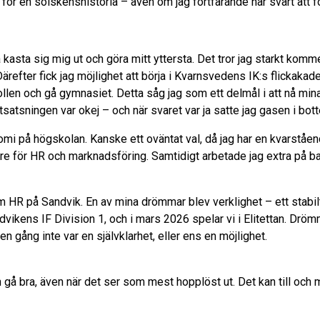
ia för en solskenshistoria – även om jag fortfarande har svårt att 
 kasta sig mig ut och göra mitt yttersta. Det tror jag starkt komm
 Därefter fick jag möjlighet att börja i Kvarnsvedens IK:s flickakad
tbollen och gå gymnasiet. Detta såg jag som ett delmål i att nå min
tsningen var okej – och när svaret var ja satte jag gasen i botte
nomi på högskolan. Kanske ett oväntat val, då jag har en kvarståe
e för HR och marknadsföring. Samtidigt arbetade jag extra på b
om HR på Sandvik. En av mina drömmar blev verklighet – ett stabil
ikens IF Division 1, och i mars 2026 spelar vi i Elitettan. Dröm
en gång inte var en självklarhet, eller ens en möjlighet.
an gå bra, även när det ser som mest hopplöst ut. Det kan till och