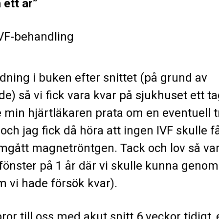
 ett år”
VF-behandling
dning i buken efter snittet (på grund av
) så vi fick vara kvar på sjukhuset ett ta
 min hjärtläkaren prata om en eventuell t
och jag fick då höra att ingen IVF skulle 
mgått magnetröntgen. Tack och lov så var
 fönster på 1 år där vi skulle kunna genom
om vi hade försök kvar).
ror till oss med akut snitt 6 veckor tidigt,