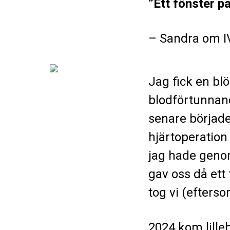
”Ett fönster på
– Sandra om I
Jag fick en blö
blodförtunnande
senare började
hjärtoperation 
jag hade geno
gav oss då ett
tog vi (efters
2024 kom lilleb