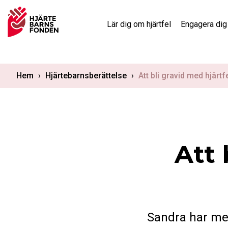
Skip
to
Lär dig om hjärtfel
Engagera dig
content
Hem
›
Hjärtebarnsberättelse
›
Att bli gravid med hjärtf
Att 
Sandra har medf