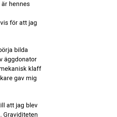
r är hennes
is för att jag
örja bilda
 av äggdonator
k mekanisk klaff
äkare gav mig
l att jag blev
. Graviditeten