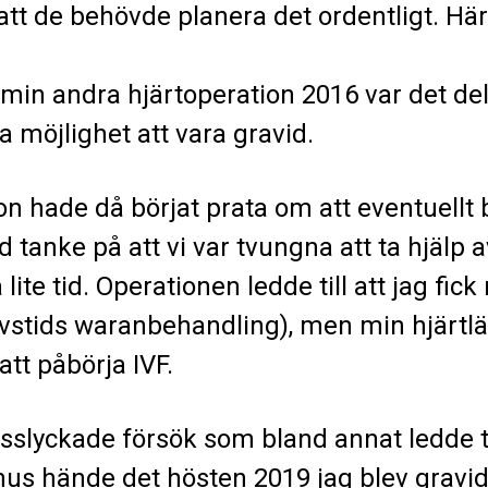
 att de behövde planera det ordentligt. Hä
min andra hjärtoperation 2016 var det delv
a möjlighet att vara gravid.
 hade då börjat prata om att eventuellt b
d tanke på att vi var tvungna att ta hjälp
 lite tid. Operationen ledde till att jag fic
vstids waranbehandling), men min hjärtl
att påbörja IVF.
sslyckade försök som bland annat ledde til
hus hände det hösten 2019 jag blev gravid