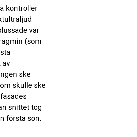
a kontroller
tultraljud
lussade var
 fragmin (som
rsta
t av
ningen ske
som skulle ske
 fasades
n snittet tog
an första son.