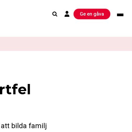
Ge en gåva
rtfel
att bilda familj