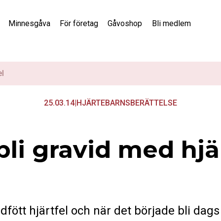
Minnesgåva
För företag
Gåvoshop
Bli medlem
el
25.03.14
|
HJÄRTEBARNSBERÄTTELSE
bli gravid med hjä
ött hjärtfel och när det började bli dags 