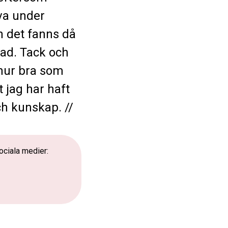
va under
h det fanns då
lad. Tack och
 hur bra som
 jag har haft
ch kunskap. //
ociala medier: