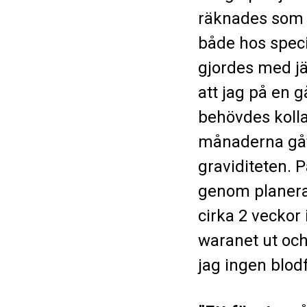
räknades som e
både hos specia
gjordes med j
att jag på en 
behövdes kolla
månaderna gått 
graviditeten. P
genom planerat
cirka 2 veckor
waranet ut och
jag ingen blod