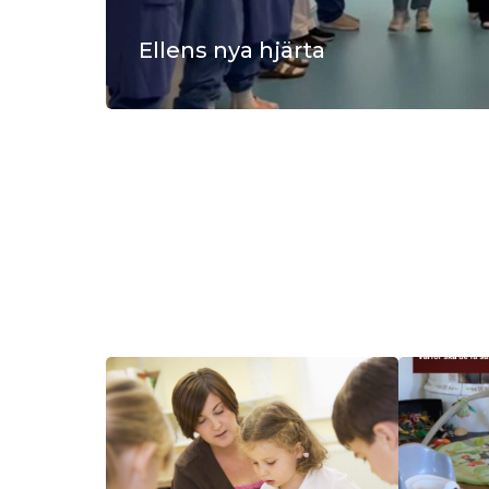
Ellens nya hjärta
Efter en tuff sjukhusperiod kunde 8-åriga Ellen
få ett nytt hjärta. Hennes mamma Lisa Johan
berättar om den svåra tiden före och efter
transplantationen.