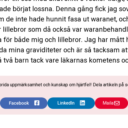
de börjat lossna. Denna gång fick jag so
om de inte hade hunnit fasa ut waranet, oc
r lillebror som då också var waranbehand
a för både mig och lillebror. Jag har mått
da mina graviditeter och är så tacksam att
få två barn tack vare läkarnas kometens o
t sprida uppmärksamhet och kunskap om hjärtfel! Dela artikeln på s
Maila