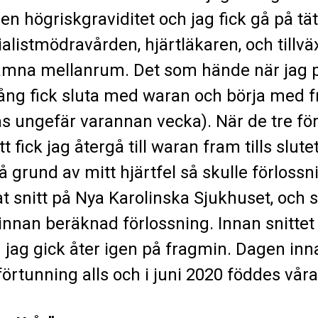
n högriskgraviditet och jag fick gå på tät
listmödravården, hjärtläkaren, och tillväx
ämna mellanrum. Det som hände när jag p
gång fick sluta med waran och börja med
s ungefär varannan vecka). När de tre fö
fick jag återgå till waran fram tills slute
å grund av mitt hjärtfel så skulle förloss
 snitt på Nya Karolinska Sjukhuset, och 
 innan beräknad förlossning. Innan snittet
 jag gick åter igen på fragmin. Dagen inna
förtunning alls och i juni 2020 föddes vår