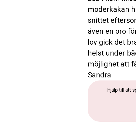
moderkakan ha
snittet efters
även en oro fö
lov gick det br
helst under bå
möjlighet att 
Sandra
Hjälp till at