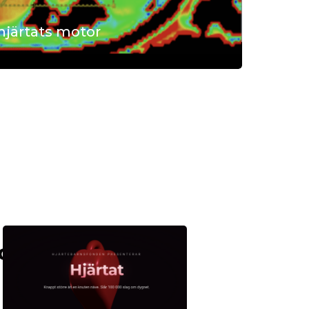
 hjärtats motor
ta innebär att kroppen
t få blodet att cirkulera. När
rar får lungorna, andningen
jälpa till. Nu visar forskning
, ork, träning och
p och hur ökad kunskap kan
lation bättre uppföljning,
ramtidsutsikter.
Läs mer