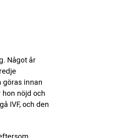
g. Något år
redje
få göras innan
 hon nöjd och
gå IVF, och den
 eftersom