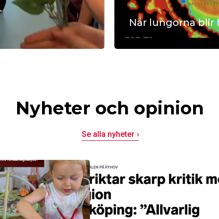
När lungorna blir
 äntligen
Att leva med enkammarhjär
sson
måste hitta nya vägar för at
bara en hjärtkammare funge
och kroppens egna krafter h
Läs mer
från Göteborg hur blodflöde
Nyheter och opinion
följdsjukdomar hänger iho
ge barn med enkammarcirku
Se alla nyheter
bättre mående och bättre f