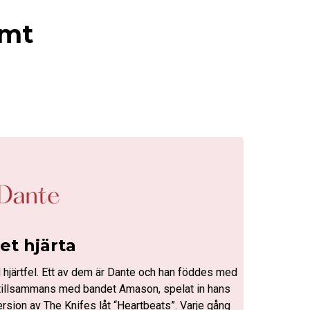
rmt
tet hjärta
 hjärtfel. Ett av dem är Dante och han föddes med
r, tillsammans med bandet Amason, spelat in hans
ersion av The Knifes låt “Heartbeats”. Varje gång