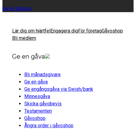
Ge en gåva nu
Lär dig om hjärtfel
Engagera dig
För företag
Gåvoshop
Bli medlem
Ge en gåva
Bli månadsgivare
Ge en gåva
Ge engångsgåva via Swish/bank
Minnesgåva
Skicka gåvobevis
Testamenten
Gåvoshop
Ångra order i gåvoshop