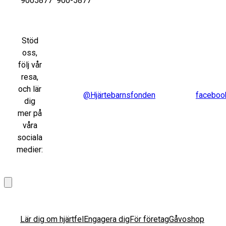
9005877
900-5877
Stöd
oss,
följ vår
resa,
och lär
@Hjärtebarnsfonden
faceboo
dig
mer på
våra
sociala
medier:
Lär dig om hjärtfel
Engagera dig
För företag
Gåvoshop