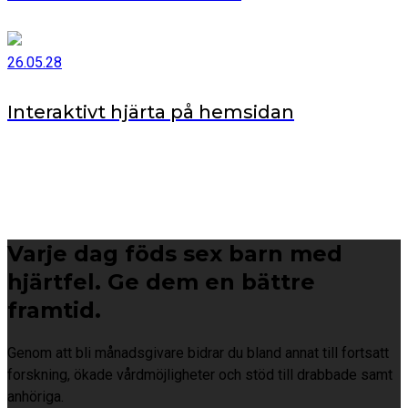
26.05.28
Interaktivt hjärta på hemsidan
Varje dag föds sex barn med
hjärtfel. Ge dem en bättre
framtid.
Genom att bli månadsgivare bidrar du bland annat till fortsatt
forskning, ökade vårdmöjligheter och stöd till drabbade samt
anhöriga.