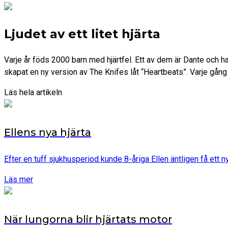
Ljudet av ett litet hjärta
Varje år föds 2000 barn med hjärtfel. Ett av dem är Dante och 
skapat en ny version av The Knifes låt “Heartbeats”. Varje gång 
Läs hela artikeln
Ellens nya hjärta
Efter en tuff sjukhusperiod kunde 8-åriga Ellen äntligen få ett
Läs mer
När lungorna blir hjärtats motor