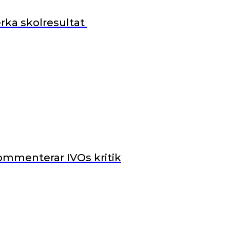
rka skolresultat
ommenterar IVOs kritik