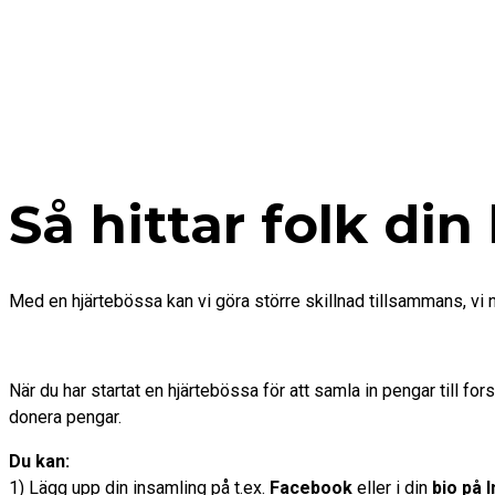
Så hittar folk din
Med en hjärtebössa kan vi göra större skillnad tillsammans, vi når 
När du har startat en hjärtebössa för att samla in pengar till f
donera pengar.
Du kan:
1) Lägg upp din insamling på t.ex.
Facebook
eller i din
bio på 