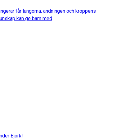
fungerar får lungorna, andningen och kroppens
d kunskap kan ge barn med
nder Björk!