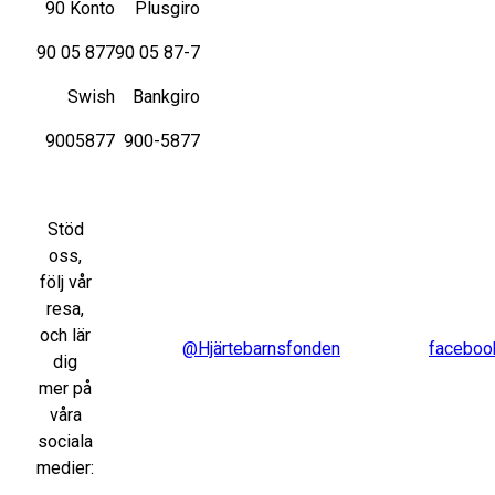
90 Konto
Plusgiro
90 05 877
90 05 87-7
Swish
Bankgiro
9005877
900-5877
Stöd
oss,
följ vår
resa,
och lär
@Hjärtebarnsfonden
faceboo
dig
mer på
våra
sociala
medier: