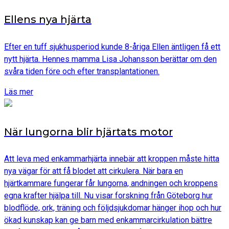
Ellens nya hjärta
Efter en tuff sjukhusperiod kunde 8-åriga Ellen äntligen få ett
nytt hjärta. Hennes mamma Lisa Johansson berättar om den
svåra tiden före och efter transplantationen.
Läs mer
När lungorna blir hjärtats motor
Att leva med enkammarhjärta innebär att kroppen måste hitta
nya vägar för att få blodet att cirkulera. När bara en
hjärtkammare fungerar får lungorna, andningen och kroppens
egna krafter hjälpa till. Nu visar forskning från Göteborg hur
blodflöde, ork, träning och följdsjukdomar hänger ihop och hur
ökad kunskap kan ge barn med enkammarcirkulation bättre