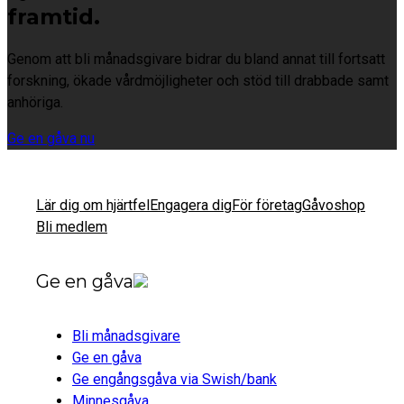
framtid.
Genom att bli månadsgivare bidrar du bland annat till fortsatt
forskning, ökade vårdmöjligheter och stöd till drabbade samt
anhöriga.
Ge en gåva nu
Lär dig om hjärtfel
Engagera dig
För företag
Gåvoshop
Bli medlem
Ge en gåva
Bli månadsgivare
Ge en gåva
Ge engångsgåva via Swish/bank
Minnesgåva