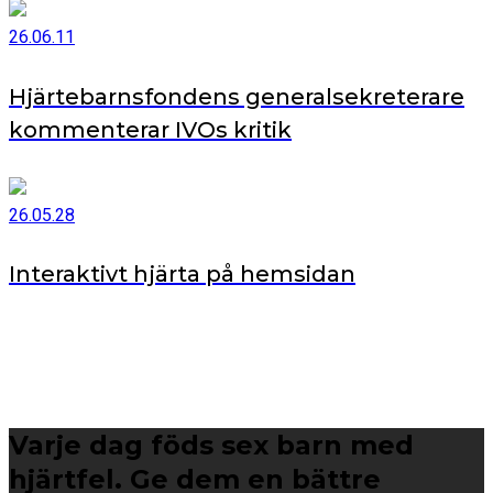
26.06.11
Hjärtebarnsfondens generalsekreterare
kommenterar IVOs kritik
26.05.28
Interaktivt hjärta på hemsidan
Varje dag föds sex barn med
hjärtfel. Ge dem en bättre