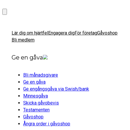
Lär dig om hjärtfel
Engagera dig
För företag
Gåvoshop
Bli medlem
Ge en gåva
Bli månadsgivare
Ge en gåva
Ge engångsgåva via Swish/bank
Minnesgåva
Skicka gåvobevis
Testamenten
Gåvoshop
Ångra order i gåvoshop