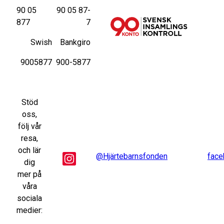
90 05
90 05 87-
877
7
Swish
Bankgiro
9005877
900-5877
Stöd
oss,
följ vår
resa,
och lär
@Hjärtebarnsfonden
face
dig
mer på
våra
sociala
medier: