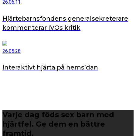
26.06.11
Hjärtebarnsfondens generalsekreterare
kommenterar IVOs kritik
26.05.28
Interaktivt hjärta på hemsidan
Varje dag föds sex barn med
hjärtfel. Ge dem en bättre
framtid.