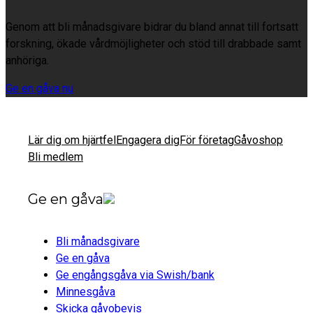
Genom att bli månadsgivare bidrar du bland annat till fortsatt
forskning, ökade vårdmöjligheter och stöd till drabbade samt
anhöriga.
Ge en gåva nu
Lär dig om hjärtfel
Engagera dig
För företag
Gåvoshop
Bli medlem
Ge en gåva
Bli månadsgivare
Ge en gåva
Ge engångsgåva via Swish/bank
Minnesgåva
Skicka gåvobevis