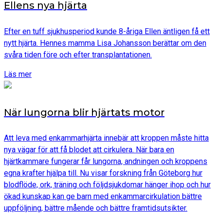
Ellens nya hjärta
Efter en tuff sjukhusperiod kunde 8-åriga Ellen äntligen få ett
nytt hjärta. Hennes mamma Lisa Johansson berättar om den
svåra tiden före och efter transplantationen.
Läs mer
När lungorna blir hjärtats motor
Att leva med enkammarhjärta innebär att kroppen måste hitta
nya vägar för att få blodet att cirkulera. När bara en
hjärtkammare fungerar får lungorna, andningen och kroppens
egna krafter hjälpa till. Nu visar forskning från Göteborg hur
blodflöde, ork, träning och följdsjukdomar hänger ihop och hur
ökad kunskap kan ge barn med enkammarcirkulation bättre
uppföljning, bättre mående och bättre framtidsutsikter.