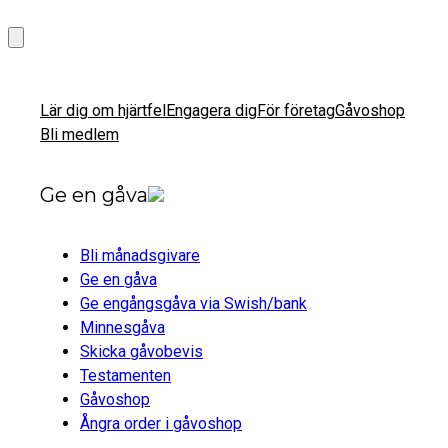
Lär dig om hjärtfel
Engagera dig
För företag
Gåvoshop
Bli medlem
Ge en gåva
Bli månadsgivare
Ge en gåva
Ge engångsgåva via Swish/bank
Minnesgåva
Skicka gåvobevis
Testamenten
Gåvoshop
Ångra order i gåvoshop