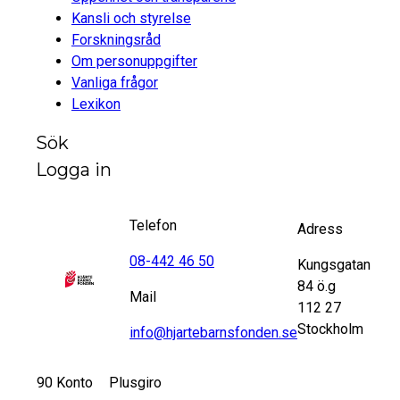
Kansli och styrelse
Forskningsråd
Om personuppgifter
Vanliga frågor
Lexikon
Sök
Logga in
Telefon
Adress
08-442 46 50
Kungsgatan
84 ö.g
Mail
112 27
Stockholm
info@hjartebarnsfonden.se
90 Konto
Plusgiro