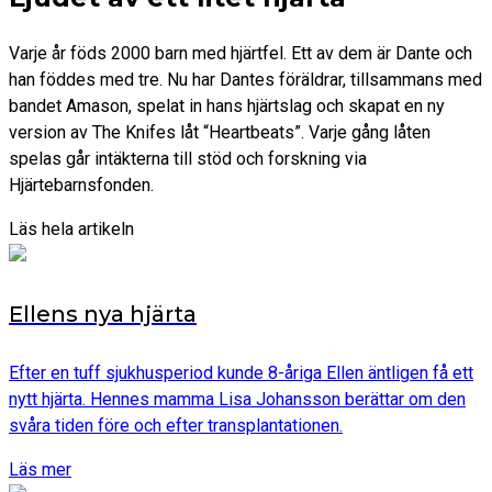
Varje år föds 2000 barn med hjärtfel. Ett av dem är Dante och
han föddes med tre. Nu har Dantes föräldrar, tillsammans med
bandet Amason, spelat in hans hjärtslag och skapat en ny
version av The Knifes låt “Heartbeats”. Varje gång låten
spelas går intäkterna till stöd och forskning via
Hjärtebarnsfonden.
Läs hela artikeln
Ellens nya hjärta
Efter en tuff sjukhusperiod kunde 8-åriga Ellen äntligen få ett
nytt hjärta. Hennes mamma Lisa Johansson berättar om den
svåra tiden före och efter transplantationen.
Läs mer