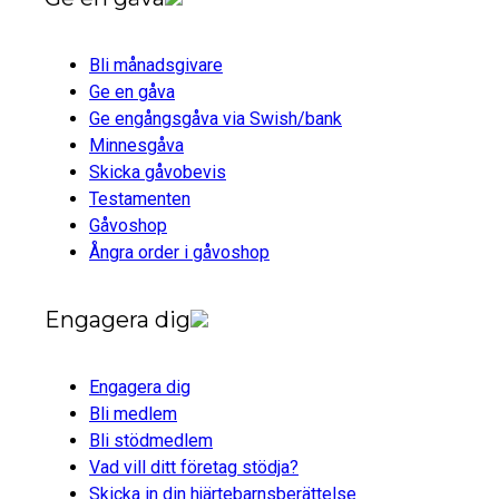
Bli månadsgivare
Ge en gåva
Ge engångsgåva via Swish/bank
Minnesgåva
Skicka gåvobevis
Testamenten
Gåvoshop
Ångra order i gåvoshop
Engagera dig
Engagera dig
Bli medlem
Bli stödmedlem
Vad vill ditt företag stödja?
Skicka in din hjärtebarnsberättelse