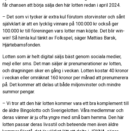
får chansen att börja sälja den här lotten redan i april 2024.
– Det som vi tycker är extra kul förutom storvinster och sånt
självklart är att en lycklig vinnare på 100.000 kr också ger
100.000 kr till föreningen vars lotter man köpte. Det blir win-
win! Så himla kul tänkt av Folkspel, säger Mattias Barsk,
Hjärtebarnsfonden.
Lotten som är helt digital säljs bäst genom sociala medier,
mejl eller sms. Det man säljer är prenumerationer av lotten,
och dragningen sker en gång i veckan. Lotten kostar 40 kronor
i veckan eller omräknat 160 kronor per månad att prenumerera
på. Det kommer att delas ut både miljonvinster och mindre
summor pengar.
– Vi tror att den här lotten kommer vara ett bra komplement till
de äldre Bingolotto och Sverigelotten. Våra medlemmar och
deras vänner är ju ofta yngre med små barn hemma. Den här
lotten passar deras livsstil och beteende men även äldre