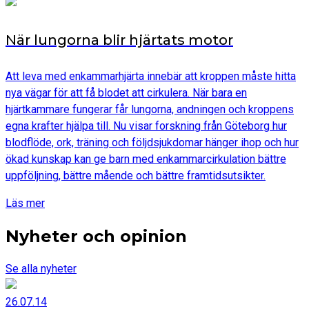
När lungorna blir hjärtats motor
Att leva med enkammarhjärta innebär att kroppen måste hitta
nya vägar för att få blodet att cirkulera. När bara en
hjärtkammare fungerar får lungorna, andningen och kroppens
egna krafter hjälpa till. Nu visar forskning från Göteborg hur
blodflöde, ork, träning och följdsjukdomar hänger ihop och hur
ökad kunskap kan ge barn med enkammarcirkulation bättre
uppföljning, bättre mående och bättre framtidsutsikter.
Läs mer
Nyheter och opinion
Se alla nyheter
26.07.14