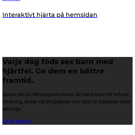
Interaktivt hjärta på hemsidan
Varje dag föds sex barn med
hjärtfel. Ge dem en bättre
framtid.
Genom att bli månadsgivare bidrar du bland annat till fortsatt
forskning, ökade vårdmöjligheter och stöd till drabbade samt
anhöriga.
Ge en gåva nu