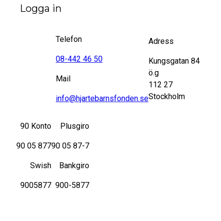
Logga in
Telefon
Adress
08-442 46 50
Kungsgatan 84
ö.g
Mail
112 27
Stockholm
info@hjartebarnsfonden.se
90 Konto
Plusgiro
90 05 877
90 05 87-7
Swish
Bankgiro
9005877
900-5877