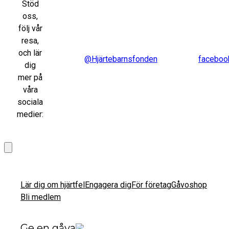
Stöd
oss,
följ vår
resa,
och lär
@Hjärtebarnsfonden
faceboo
dig
mer på
våra
sociala
medier:
Lär dig om hjärtfel
Engagera dig
För företag
Gåvoshop
Bli medlem
Ge en gåva