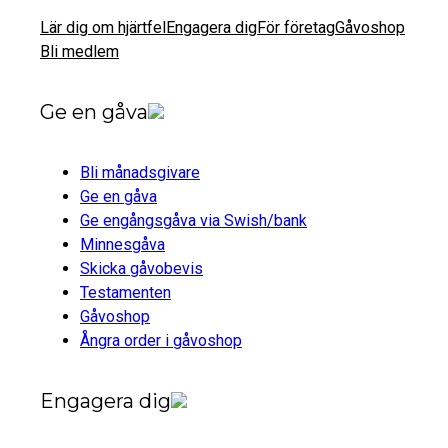
Lär dig om hjärtfel
Engagera dig
För företag
Gåvoshop
Bli medlem
Ge en gåva
Bli månadsgivare
Ge en gåva
Ge engångsgåva via Swish/bank
Minnesgåva
Skicka gåvobevis
Testamenten
Gåvoshop
Ångra order i gåvoshop
Engagera dig