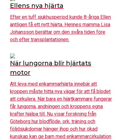
Ellens nya hjärta
Efter en tuff sjukhusperiod kunde 8-åriga Ellen
äntligen få ett nytt hjärta. Hennes mamma Lisa
Johansson berättar om den svåra tiden före
och efter transplantationen.
När lungorna blir hjärtats
motor
Att leva med enkammarhjärta innebär att
kroppen måste hitta nya vägar för att få blodet
att cirkulera. När bara en hjärtkammare fungerar
får lungorna, andningen och kroppens egna
krafter hjälpa till. Nu visar forskning från
Göteborg hur blodflöde, ork, träning och
följdsjukdomar hänger ihop och hur ökad
kunskap kan ge barn med enkammarcirkulation