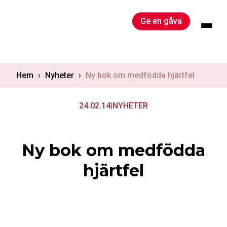
Skip
to
Ge en gåva
content
Hem
›
Nyheter
›
Ny bok om medfödda hjärtfel
24.02.14
|
NYHETER
Ny bok om medfödda
hjärtfel