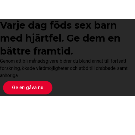
Varje dag föds sex barn
med hjärtfel. Ge dem en
bättre framtid.
Genom att bli månadsgivare bidrar du bland annat till fortsatt
forskning, ökade vårdmöjligheter och stöd till drabbade samt
anhöriga.
Ge en gåva nu
Lär dig om hjärtfel
Engagera dig
För företag
Gåvoshop
Bli medlem
Ge en gåva