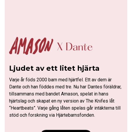
Ljudet av ett litet hjärta
Varje år föds 2000 barn med hjärtfel. Ett av dem är
Dante och han föddes med tre. Nu har Dantes föräldrar,
tillsammans med bandet Amason, spelat in hans
hjärtslag och skapat en ny version av The Knifes låt
“Heartbeats”. Varje gång låten spelas går intäkterna till
stöd och forskning via Hjärtebarnsfonden.
När lun