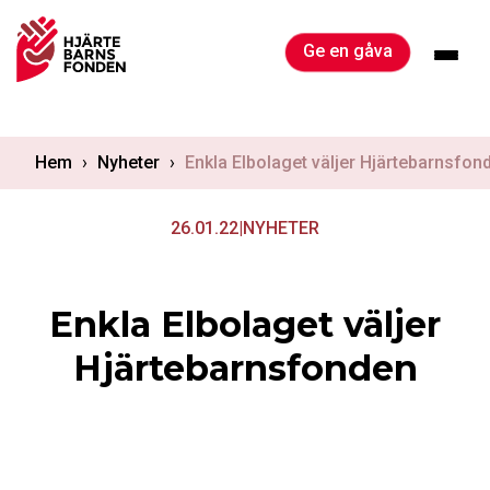
Skip
to
Ge en gåva
content
Hem
›
Nyheter
›
Enkla Elbolaget väljer Hjärtebarnsfon
26.01.22
|
NYHETER
Enkla Elbolaget väljer
Hjärtebarnsfonden