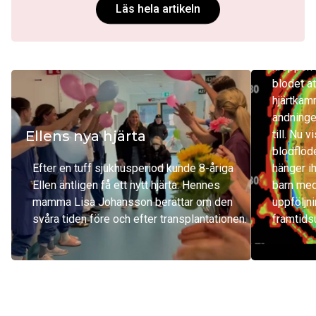
Läs hela artikeln
motor
Att leva
kroppen m
blodet at
hjärtkam
andninge
Ellens nya hjärta
till. Nu 
blodflöde
Efter en tuff sjukhusperiod kunde 8-åriga
hänger i
Ellen äntligen få ett nytt hjärta. Hennes
barn med
mamma Lisa Johansson berättar om den
uppföljn
svåra tiden före och efter transplantationen.
framtidsu