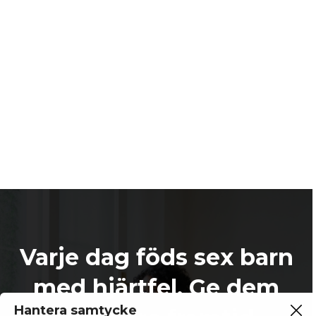
Varje dag föds sex barn
med hjärtfel. Ge dem
Hantera samtycke