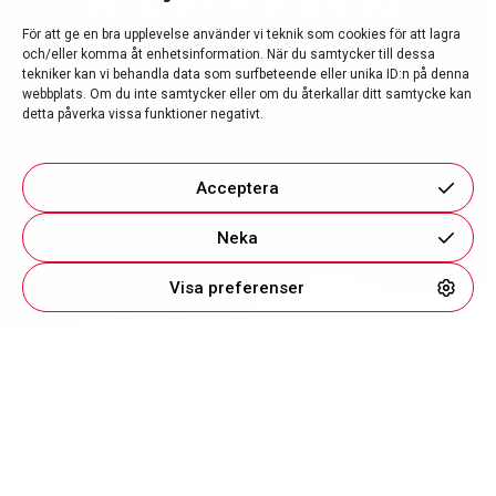
en bättre framtid.
För att ge en bra upplevelse använder vi teknik som cookies för att lagra
och/eller komma åt enhetsinformation. När du samtycker till dessa
Genom att bli månadsgivare bidrar du bland annat till
tekniker kan vi behandla data som surfbeteende eller unika ID:n på denna
fortsatt forskning, ökade vårdmöjligheter och stöd till
webbplats. Om du inte samtycker eller om du återkallar ditt samtycke kan
drabbade samt anhöriga.
detta påverka vissa funktioner negativt.
Ge en gåva nu
Acceptera
Neka
Visa preferenser
Ge en gåva
Engagera dig
Engagera dig
Bli månadsgivare
Bli medlem
Ge en gåva