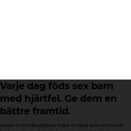
Varje dag föds sex barn
med hjärtfel. Ge dem en
bättre framtid.
Genom att bli månadsgivare bidrar du bland annat till fortsatt