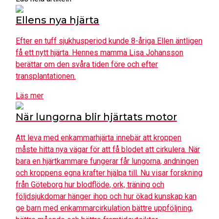
Ellens nya hjärta
Efter en tuff sjukhusperiod kunde 8-åriga Ellen äntligen
få ett nytt hjärta. Hennes mamma Lisa Johansson
berättar om den svåra tiden före och efter
transplantationen.
Läs mer
När lungorna blir hjärtats motor
Att leva med enkammarhjärta innebär att kroppen
måste hitta nya vägar för att få blodet att cirkulera. När
bara en hjärtkammare fungerar får lungorna, andningen
och kroppens egna krafter hjälpa till. Nu visar forskning
från Göteborg hur blodflöde, ork, träning och
följdsjukdomar hänger ihop och hur ökad kunskap kan
ge barn med enkammarcirkulation bättre uppföljning,