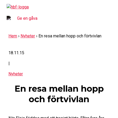
Skip
to
content
Ge en gåva
Hem
›
Nyheter
›
En resa mellan hopp och förtvivlan
18.11.15
|
Nyheter
En resa mellan hopp
och förtvivlan