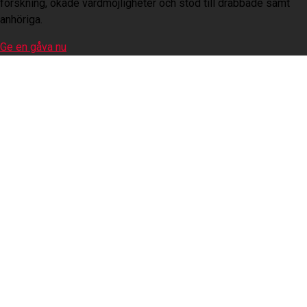
forskning, ökade vårdmöjligheter och stöd till drabbade samt
anhöriga.
Ge en gåva nu
Lär dig om hjärtfel
Engagera dig
För företag
Gåvoshop
Bli medlem
Ge en gåva
Bli månadsgivare
Ge en gåva
Ge engångsgåva via Swish/bank
Minnesgåva
Skicka gåvobevis
Testamenten
Gåvoshop
Ångra order i gåvoshop
Engagera dig