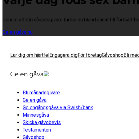
Varje dag föds sex barn
Genom att bli månadsgivare bidrar du bland annat till fortsatt f
Ge en gåva nu
Lär dig om hjärtfel
Engagera dig
För företag
Gåvoshop
Bli me
Ge en gåva
Bli månadsgivare
Ge en gåva
Ge engångsgåva via Swish/bank
Minnesgåva
Skicka gåvobevis
Testamenten
Gåvoshop