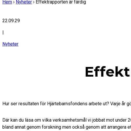
Hem
›
Nyheter
›
Effektrapporten är färdig
22.09.29
|
Nyheter
Effekt
Hur ser resultaten för Hjärtebarnsfondens arbete ut? Varje år gö
Där kan du läsa om vilka verksamhetsmål vi jobbat mot under 202
bland annat genom forskning men också genom att arrangera et