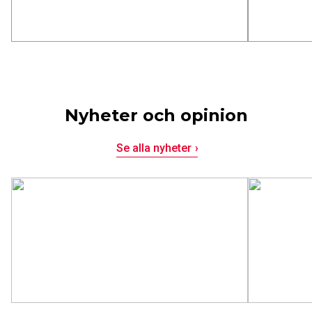
svåra tiden före och efter transplantationen.
framtidsu
Nyheter och opinion
Se alla nyheter