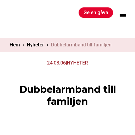
Skip
to
Ge en gåva
content
Hem
›
Nyheter
›
Dubbelarmband till familjen
24.08.06
|
NYHETER
Dubbelarmband till
familjen