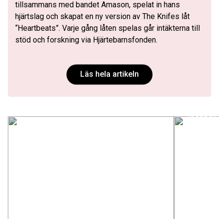
tillsammans med bandet Amason, spelat in hans
hjärtslag och skapat en ny version av The Knifes låt
“Heartbeats”. Varje gång låten spelas går intäkterna till
stöd och forskning via Hjärtebarnsfonden.
När lun
Läs hela artikeln
motor
Att leva
kroppen m
blodet at
hjärtkam
andninge
Ellens nya hjärta
till. Nu 
blodflöde
Efter en tuff sjukhusperiod kunde 8-åriga
hänger i
Ellen äntligen få ett nytt hjärta. Hennes
barn med
mamma Lisa Johansson berättar om den
uppföljn