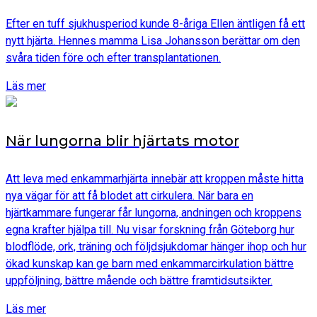
Efter en tuff sjukhusperiod kunde 8-åriga Ellen äntligen få ett
nytt hjärta. Hennes mamma Lisa Johansson berättar om den
svåra tiden före och efter transplantationen.
Läs mer
När lungorna blir hjärtats motor
Att leva med enkammarhjärta innebär att kroppen måste hitta
nya vägar för att få blodet att cirkulera. När bara en
hjärtkammare fungerar får lungorna, andningen och kroppens
egna krafter hjälpa till. Nu visar forskning från Göteborg hur
blodflöde, ork, träning och följdsjukdomar hänger ihop och hur
ökad kunskap kan ge barn med enkammarcirkulation bättre
uppföljning, bättre mående och bättre framtidsutsikter.
Läs mer