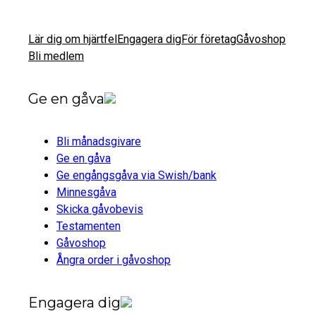
Lär dig om hjärtfel
Engagera dig
För företag
Gåvoshop
Bli medlem
Ge en gåva
Bli månadsgivare
Ge en gåva
Ge engångsgåva via Swish/bank
Minnesgåva
Skicka gåvobevis
Testamenten
Gåvoshop
Ångra order i gåvoshop
Engagera dig