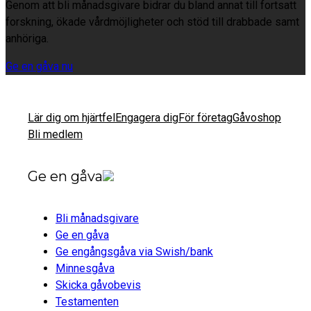
Genom att bli månadsgivare bidrar du bland annat till fortsatt
forskning, ökade vårdmöjligheter och stöd till drabbade samt
anhöriga.
Ge en gåva nu
Lär dig om hjärtfel
Engagera dig
För företag
Gåvoshop
Bli medlem
Ge en gåva
Bli månadsgivare
Ge en gåva
Ge engångsgåva via Swish/bank
Minnesgåva
Skicka gåvobevis
Testamenten