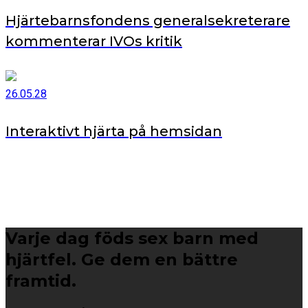
Hjärtebarnsfondens generalsekreterare
kommenterar IVOs kritik
26.05.28
Interaktivt hjärta på hemsidan
Varje dag föds sex barn med
hjärtfel. Ge dem en bättre
framtid.