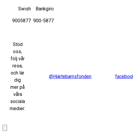
Swish
Bankgiro
9005877
900-5877
Stöd
oss,
följ vår
resa,
och lär
@Hjärtebarnsfonden
faceboo
dig
mer på
våra
sociala
medier: