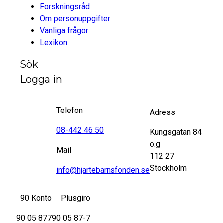
Forskningsråd
Om personuppgifter
Vanliga frågor
Lexikon
Sök
Logga in
Telefon
Adress
08-442 46 50
Kungsgatan 84
ö.g
Mail
112 27
Stockholm
info@hjartebarnsfonden.se
90 Konto
Plusgiro
90 05 877
90 05 87-7