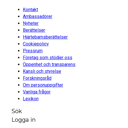
Kontakt
Ambassadörer
Nyheter
Berättelser
Hjärtebarnsberättelser
Cookiepolicy
Pressrum
Företag som stödjer oss
Öppenhet och transparens
Kansli och styrelse
Forskningsråd
Om personuppgifter
Vanliga frågor
Lexikon
Sök
Logga in