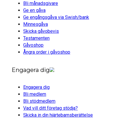
Bli månadsgivare
Ge en gåva
Ge engångsgåva via Swish/bank
Minnesgåva
Skicka gåvobevis
Testamenten
Gåvoshop
Ångra order i gåvoshop
Engagera dig
Engagera dig
Bli medlem
Bli stödmedlem
Vad vill ditt företag stödja?
Skicka in din hjärtebarnsberättelse