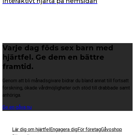
Interaktivt hjärta på hemsidan
Varje dag föds sex barn med
hjärtfel. Ge dem en bättre
framtid.
Genom att bli månadsgivare bidrar du bland annat till fortsatt
forskning, ökade vårdmöjligheter och stöd till drabbade samt
anhöriga.
Ge en gåva nu
Lär dig om hjärtfel
Engagera dig
För företag
Gåvoshop