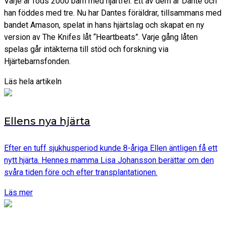
Varje år föds 2000 barn med hjärtfel. Ett av dem är Dante och
han föddes med tre. Nu har Dantes föräldrar, tillsammans med
bandet Amason, spelat in hans hjärtslag och skapat en ny
version av The Knifes låt “Heartbeats”. Varje gång låten
spelas går intäkterna till stöd och forskning via
Hjärtebarnsfonden.
Läs hela artikeln
Ellens nya hjärta
Efter en tuff sjukhusperiod kunde 8-åriga Ellen äntligen få ett
nytt hjärta. Hennes mamma Lisa Johansson berättar om den
svåra tiden före och efter transplantationen.
Läs mer