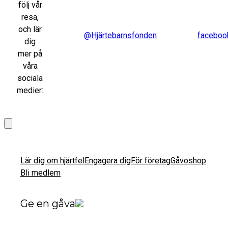
följ vår
resa,
och lär
@Hjärtebarnsfonden
faceboo
dig
mer på
våra
sociala
medier:
Lär dig om hjärtfel
Engagera dig
För företag
Gåvoshop
Bli medlem
Ge en gåva