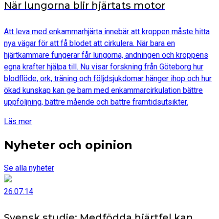
När lungorna blir hjärtats motor
Att leva med enkammarhjärta innebär att kroppen måste hitta
nya vägar för att få blodet att cirkulera. När bara en
hjärtkammare fungerar får lungorna, andningen och kroppens
egna krafter hjälpa till. Nu visar forskning från Göteborg hur
blodflöde, ork, träning och följdsjukdomar hänger ihop och hur
ökad kunskap kan ge barn med enkammarcirkulation bättre
uppföljning, bättre mående och bättre framtidsutsikter.
Läs mer
Nyheter och opinion
Se alla nyheter
26.07.14
Svensk studie: Medfödda hjärtfel kan