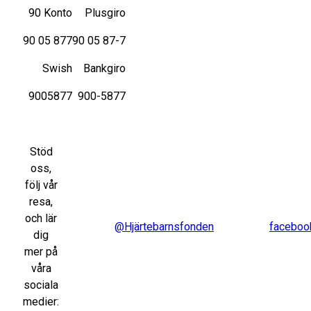
90 Konto
Plusgiro
90 05 877
90 05 87-7
Swish
Bankgiro
9005877
900-5877
Stöd
oss,
följ vår
resa,
och lär
@Hjärtebarnsfonden
faceboo
dig
mer på
våra
sociala
medier: