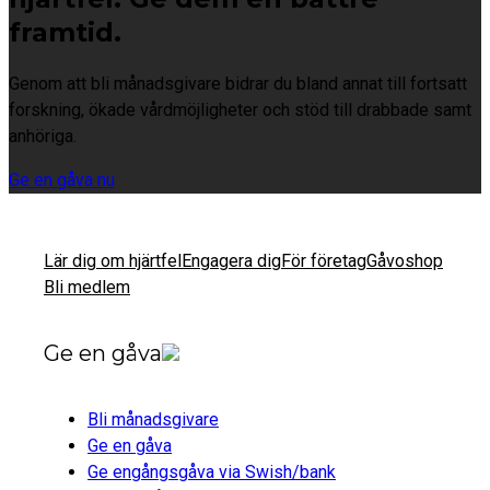
framtid.
Genom att bli månadsgivare bidrar du bland annat till fortsatt
forskning, ökade vårdmöjligheter och stöd till drabbade samt
anhöriga.
Ge en gåva nu
Lär dig om hjärtfel
Engagera dig
För företag
Gåvoshop
Bli medlem
Ge en gåva
Bli månadsgivare
Ge en gåva
Ge engångsgåva via Swish/bank