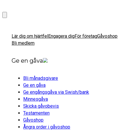
Lär dig om hjärtfel
Engagera dig
För företag
Gåvoshop
Bli medlem
Ge en gåva
Bli månadsgivare
Ge en gåva
Ge engångsgåva via Swish/bank
Minnesgåva
Skicka gåvobevis
Testamenten
Gåvoshop
Ångra order i gåvoshop