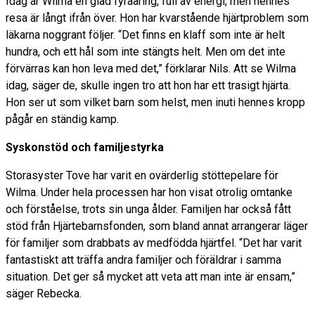
Idag är Wilma en glad fyraåring, full av energi, men hennes
resa är långt ifrån över. Hon har kvarstående hjärtproblem som
läkarna noggrant följer. “Det finns en klaff som inte är helt
hundra, och ett hål som inte stängts helt. Men om det inte
förvärras kan hon leva med det,” förklarar Nils. Att se Wilma
idag, säger de, skulle ingen tro att hon har ett trasigt hjärta.
Hon ser ut som vilket barn som helst, men inuti hennes kropp
pågår en ständig kamp.
Syskonstöd och familjestyrka
Storasyster Tove har varit en ovärderlig stöttepelare för
Wilma. Under hela processen har hon visat otrolig omtanke
och förståelse, trots sin unga ålder. Familjen har också fått
stöd från Hjärtebarnsfonden, som bland annat arrangerar läger
för familjer som drabbats av medfödda hjärtfel. “Det har varit
fantastiskt att träffa andra familjer och föräldrar i samma
situation. Det ger så mycket att veta att man inte är ensam,”
säger Rebecka.