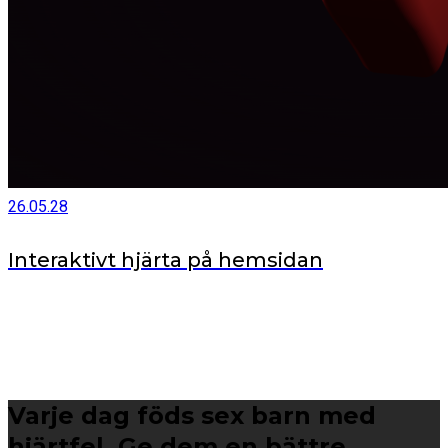
26.05.28
Interaktivt hjärta på hemsidan
Varje dag föds sex barn med
hjärtfel. Ge dem en bättre