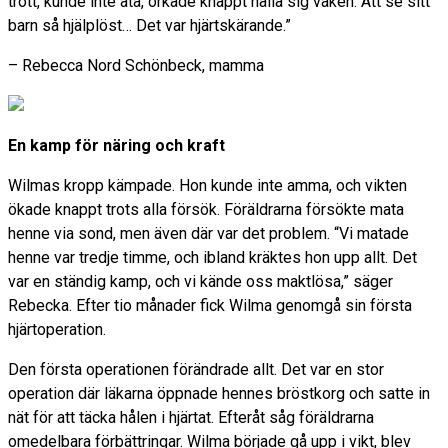
trött, kunde inte äta, orkade knappt hålla sig vaken. Att se sitt
barn så hjälplöst… Det var hjärtskärande.”
– Rebecca Nord Schönbeck, mamma
En kamp för näring och kraft
Wilmas kropp kämpade. Hon kunde inte amma, och vikten
ökade knappt trots alla försök. Föräldrarna försökte mata
henne via sond, men även där var det problem. “Vi matade
henne var tredje timme, och ibland kräktes hon upp allt. Det
var en ständig kamp, och vi kände oss maktlösa,” säger
Rebecka. Efter tio månader fick Wilma genomgå sin första
hjärtoperation.
Den första operationen förändrade allt. Det var en stor
operation där läkarna öppnade hennes bröstkorg och satte in
nät för att täcka hålen i hjärtat. Efteråt såg föräldrarna
omedelbara förbättringar. Wilma började gå upp i vikt, blev