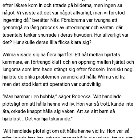
efter läkare kom in och tittade på bilderna, men ingen sa
något. Vi visste att det var något allvarligt, men vi förstod
ingenting då,” berättar Nils. Föräldrarna var tvungna att
genomgå en lång process av utredningar och väntan, där
tusentals tankar snurrade i deras huvuden. Hur allvarligt var
det? Hur skulle deras lilla flicka klara sig?
Wilma visade sig ha flera hjärtfel. Ett hål mellan hjärtats
kammare, en förträngd klaff och en öppning mellan hjärtat och
lungorna som inte hade stängt sig efter födseln. Ironiskt nog
hjälpte de olika problemen varandra att hålla Wilma vid liv,
men det stod klart att operation var oundviklig.
“Man hamnar i en bubbla,” säger Rebecka. “Allt handlade
plötsligt om att hålla henne vid liv. Hon var så trött, kunde inte
äta, orkade knappt hålla sig vaken. Att se sitt barn så
hjälplöst… Det var hjärtskärande.”
”Allt handlade plötsligt om att hålla henne vid liv. Hon var så