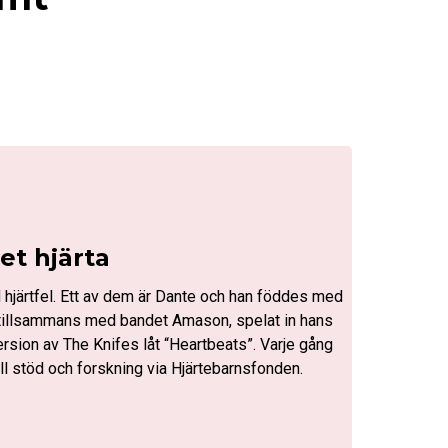
tet hjärta
 hjärtfel. Ett av dem är Dante och han föddes med
r, tillsammans med bandet Amason, spelat in hans
ersion av The Knifes låt “Heartbeats”. Varje gång
ill stöd och forskning via Hjärtebarnsfonden.