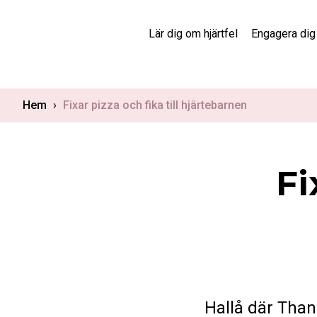
Skip
to
Lär dig om hjärtfel
Engagera dig
content
Hem
›
Fixar pizza och fika till hjärtebarnen
Fi
Hallå
där
Than