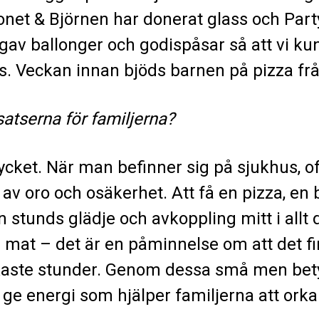
net & Björnen har donerat glass och Part
gav ballonger och godispåsar så att vi ku
las. Veckan innan bjöds barnen på pizza frå
atserna för familjerna?
ket. När man befinner sig på sjukhus, of
llt av oro och osäkerhet. Att få en pizza, en
 stunds glädje och avkoppling mitt i allt 
 mat – det är en påminnelse om att det fi
kaste stunder. Genom dessa små men bety
 ge energi som hjälper familjerna att orka