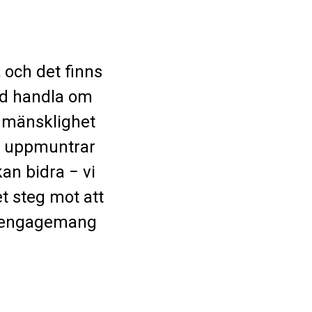
 och det finns
tid handla om
edmänsklighet
Vi uppmuntrar
kan bidra − vi
et steg mot att
rje engagemang