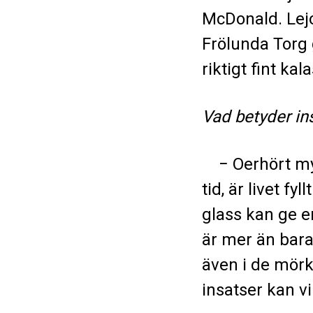
McDonald. Lejo
Frölunda Torg 
riktigt fint ka
Vad betyder ins
− Oerhört myc
tid, är livet fy
glass kan ge en
är mer än bara
även i de mör
insatser kan vi