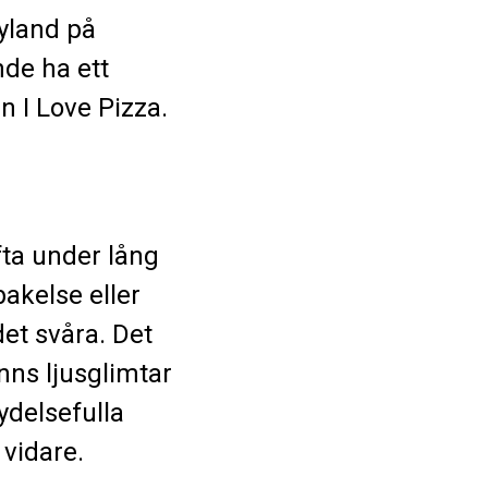
yland på
nde ha ett
n I Love Pizza.
ta under lång
 bakelse eller
det svåra. Det
nns ljusglimtar
delsefulla
 vidare.