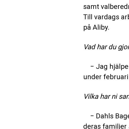
samt valbered
Till vardags a
på Aliby.
Vad har du gjo
− Jag hjälper t
under februari.
Vilka har ni sa
− Dahls Bageri
deras familjer