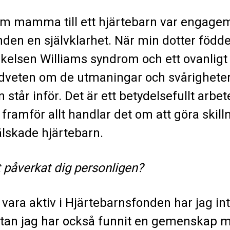
 mamma till ett hjärtebarn var engagem
den en självklarhet. När min dotter föd
lsen Williams syndrom och ett ovanligt h
dveten om de utmaningar och svårigheter
 står inför. Det är ett betydelsefullt arb
 framför allt handlar det om att göra skill
älskade hjärtebarn.
t påverkat dig personligen?
ra aktiv i Hjärtebarnsfonden har jag in
utan jag har också funnit en gemenskap 