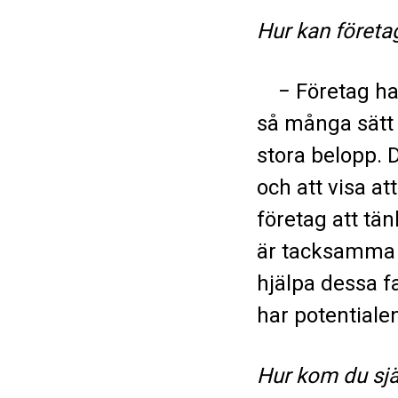
Hur kan föret
− Företag har 
så många sätt 
stora belopp. 
och att visa a
företag att tän
är tacksamma fö
hjälpa dessa fa
har potentialen
Hur kom du sjä