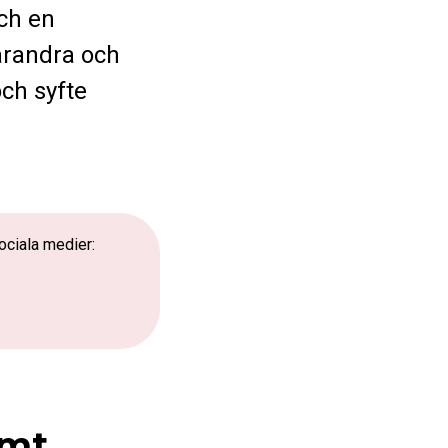
ch en
varandra och
ch syfte
ociala medier:
rmt