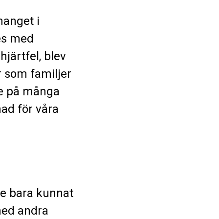
anget i
des med
järtfel, blev
 som familjer
ete på många
nad för våra
te bara kunnat
med andra