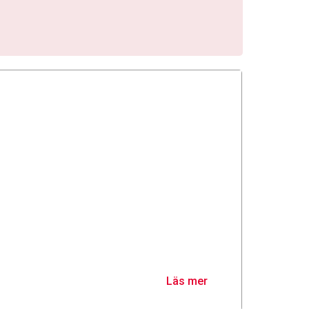
 hjärtats motor
ta innebär att kroppen
t få blodet att cirkulera. När
rar får lungorna, andningen
jälpa till. Nu visar forskning
, ork, träning och
p och hur ökad kunskap kan
lation bättre uppföljning,
ramtidsutsikter.
Läs mer