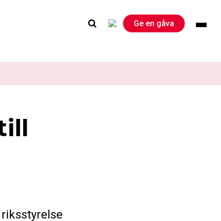
Ge en gåva
ill
riksstyrelse