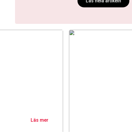
Läs hela artikeln
När lungorna blir
Att leva med enkammarhjär
måste hitta nya vägar för at
bara en hjärtkammare funge
och kroppens egna krafter h
 äntligen
från Göteborg hur blodflöde
sson
följdsjukdomar hänger iho
ge barn med enkammarcirku
bättre mående och bättre f
Läs mer