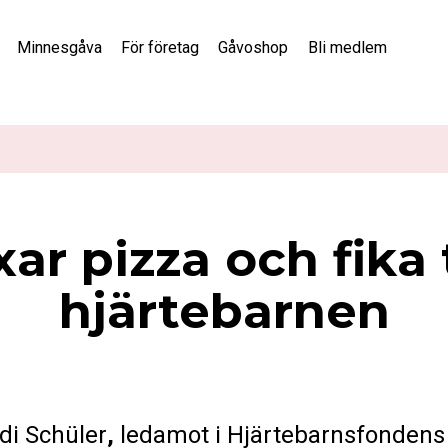
Minnesgåva
För företag
Gåvoshop
Bli medlem
xar pizza och fika t
hjärtebarnen
di
Schüler
,
ledamot i Hjärtebarnsfondens 