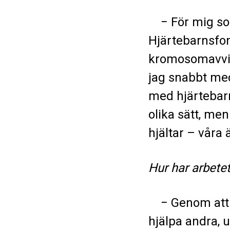
− För mig som
Hjärtebarnsfon
kromosomavvike
jag snabbt me
med hjärtebarn
olika sätt, men
hjältar – våra 
Hur har arbete
− Genom att va
hjälpa andra, 