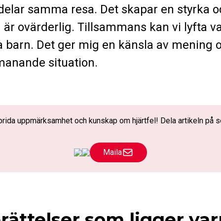
delar samma resa. Det skapar en styrka o
 är ovärderlig. Tillsammans kan vi lyfta 
 barn. Det ger mig en känsla av mening o
manande situation.
t sprida uppmärksamhet och kunskap om hjärtfel! Dela artikeln på s
Maila
rättelser som ligger va