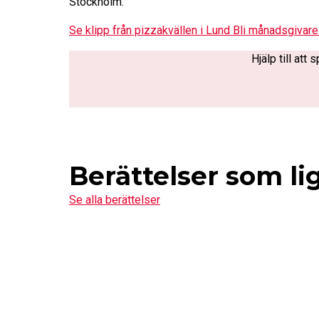
Stockholm.
Se klipp från pizzakvällen i Lund
Bli månadsgivare
Hjälp till at
Berättelser som li
Se alla berättelser