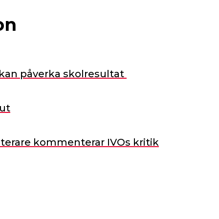
on
 kan påverka skolresultat
 ut
terare kommenterar IVOs kritik