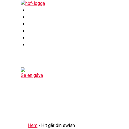
Skip
to
Lär dig om hjärtfel
content
Engagera dig
Minnesgåva
För företag
Gåvoshop
Bli medlem
Ge en gåva
Hem
›
Hit går din swish