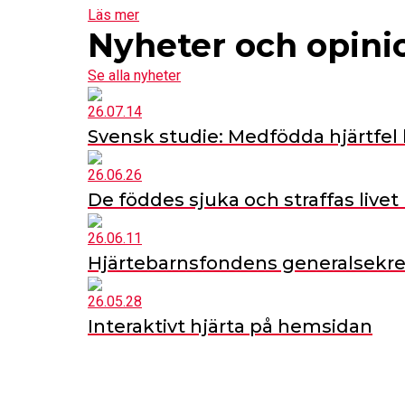
Läs mer
Nyheter och opini
Se alla nyheter
26.07.14
Svensk studie: Medfödda hjärtfel
26.06.26
De föddes sjuka och straffas livet
26.06.11
Hjärtebarnsfondens generalsekre
26.05.28
Interaktivt hjärta på hemsidan