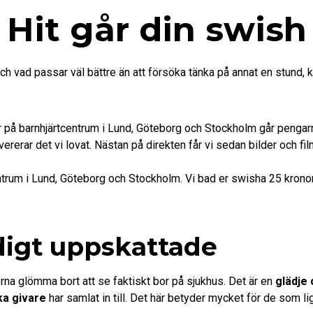
Hit går din swish
och vad passar väl bättre än att försöka tänka på annat en stund,
er på barnhjärtcentrum i Lund, Göteborg och Stockholm går pengarn
evererar det vi lovat. Nästan på direkten får vi sedan bilder och fi
trum i Lund, Göteborg och Stockholm. Vi bad er swisha 25 kronor f
ldigt uppskattade
rna glömma bort att se faktiskt bor på sjukhus. Det är en
glädje
ka givare
har samlat in till. Det här betyder mycket för de som l