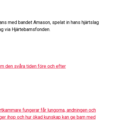
mmans med bandet Amason, spelat in hans hjärtslag
ing via Hjärtebarnsfonden.
om den svåra tiden före och efter
järtkammare fungerar får lungorna, andningen och
hänger ihop och hur ökad kunskap kan ge barn med