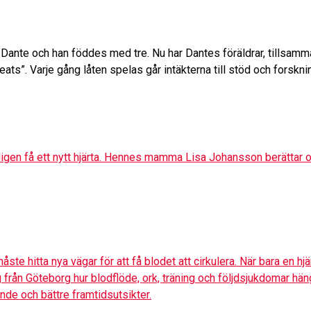
r Dante och han föddes med tre. Nu har Dantes föräldrar, tillsa
ats”. Varje gång låten spelas går intäkterna till stöd och forskn
tligen få ett nytt hjärta. Hennes mamma Lisa Johansson berättar 
te hitta nya vägar för att få blodet att cirkulera. När bara en h
ing från Göteborg hur blodflöde, ork, träning och följdsjukdomar 
nde och bättre framtidsutsikter.