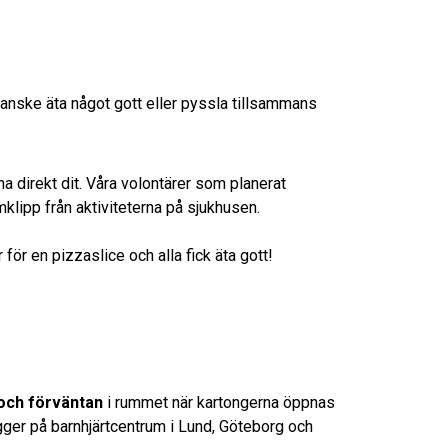
 kanske äta något gott eller pyssla tillsammans
a direkt dit. Våra volontärer som planerat
lmklipp från aktiviteterna på sjukhusen.
ör en pizzaslice och alla fick äta gott!
 och förväntan
i rummet när kartongerna öppnas
igger på barnhjärtcentrum i Lund, Göteborg och