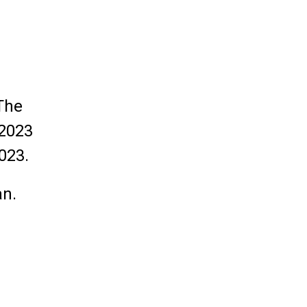
l
 The
 2023
023.
an.