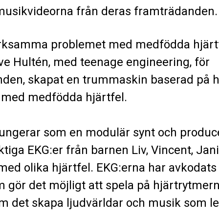
musikvideorna från deras framträdanden.
rksamma problemet med medfödda hjärtf
e Hultén, med teenage engineering, för
nden, skapat en trummaskin baserad på hj
n med medfödda hjärtfel.
fungerar som en modulär synt och produc
ktiga EKG:er från barnen Liv, Vincent, Ja
med olika hjärtfel. EKG:erna har avkodats t
 gör det möjligt att spela på hjärtrytmern
m det skapa ljudvärldar och musik som l