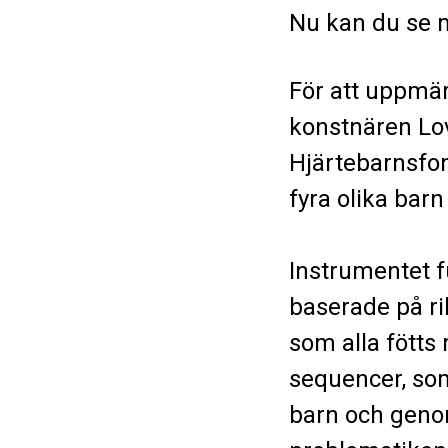
Nu kan du se 
För att uppmä
konstnären Lov
Hjärtebarnsfo
fyra olika bar
Instrumentet 
baserade på ri
som alla fötts 
sequencer, som
barn och geno