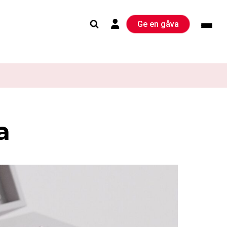
Ge en gåva
a