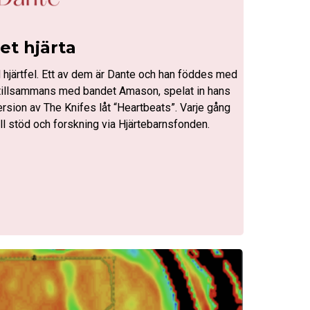
tet hjärta
 hjärtfel. Ett av dem är Dante och han föddes med
r, tillsammans med bandet Amason, spelat in hans
ersion av The Knifes låt “Heartbeats”. Varje gång
ill stöd och forskning via Hjärtebarnsfonden.