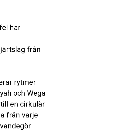
el har
ärtslag från
erar rytmer
niyah och Wega
ill en cirkulär
a från varje
evandegör