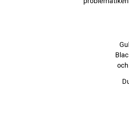
problematiken
Gul
Blac
och
Du