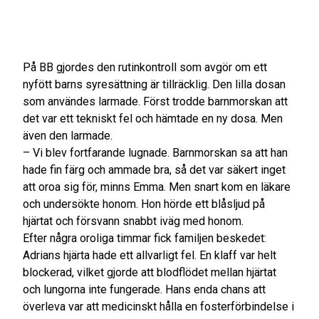
På BB gjordes den rutinkontroll som avgör om ett
nyfött barns syresättning är tillräcklig. Den lilla dosan
som användes larmade. Först trodde barnmorskan att
det var ett tekniskt fel och hämtade en ny dosa. Men
även den larmade.
– Vi blev fortfarande lugnade. Barnmorskan sa att han
hade fin färg och ammade bra, så det var säkert inget
att oroa sig för, minns Emma. Men snart kom en läkare
och undersökte honom. Hon hörde ett blåsljud på
hjärtat och försvann snabbt iväg med honom.
Efter några oroliga timmar fick familjen beskedet:
Adrians hjärta hade ett allvarligt fel. En klaff var helt
blockerad, vilket gjorde att blodflödet mellan hjärtat
och lungorna inte fungerade. Hans enda chans att
överleva var att medicinskt hålla en fosterförbindelse i