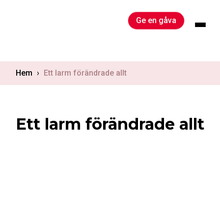
Skip
to
Ge en gåva
content
Hem
›
Ett larm förändrade allt
Ett larm förändrade allt