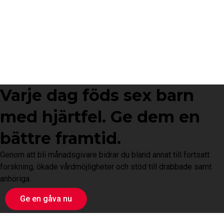
Varje dag föds sex barn
med hjärtfel. Ge dem en
bättre framtid.
Genom att bli månadsgivare bidrar du bland annat till fortsatt
forskning, ökade vårdmöjligheter och stöd till drabbade samt
anhöriga.
Ge en gåva nu