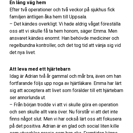
En lång väg hem
Efter två operationer och två veckor på sjukhus fick
familjen äntligen åka hem till Uppsala.
– Det kändes overkligt. Vi hade aldrig vågat föreställa
oss att vi skulle få ta hem honom, säger Emma. Men
ansvaret kändes enormt. Han behövde mediciner och
regelbundna kontroller, och det tog tid att vänja sig vid
det nya livet.
Att leva med ett hjärtebarn
Idag är Adrian två år gammal och mår bra, även om han
fortfarande följs upp noga av hjärtläkare. Emma har lärt
sig att acceptera att livet som förälder till ett hjärtebarn
ser annorlunda ut.
– Från början trodde vi att vi skulle göra en operation
och sen skulle allt vara över. Nu förstår vi att det inte
finns något slut. Men vi har också lärt oss att fokusera
på det positiva. Adrian är en glad och social liten kille