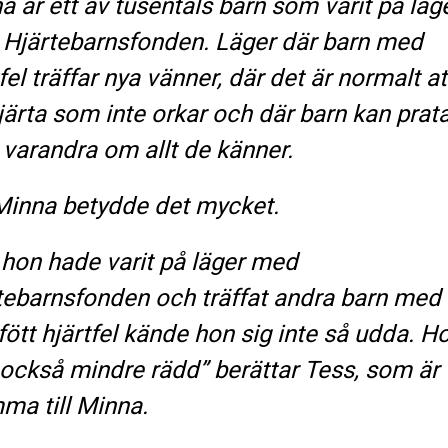
a är ett av tusentals barn som varit på läg
Hjärtebarnsfonden. Läger där barn med
fel träffar nya vänner, där det är normalt at
hjärta som inte orkar och där barn kan prat
varandra om allt de känner.
Minna betydde det mycket.
 hon hade varit på läger med
tebarnsfonden och träffat andra barn med
ött hjärtfel kände hon sig inte så udda. H
 också mindre rädd” berättar Tess, som är
a till Minna.