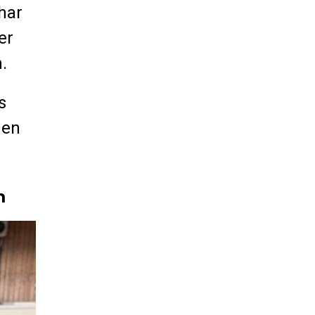
har
er
.
s
nen
m