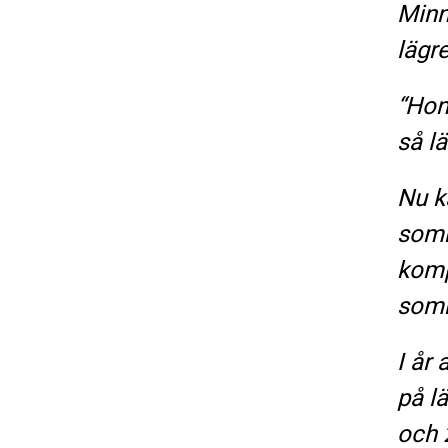
Minn
lägre
“Hon
så l
Nu k
somm
komp
somm
I år
på l
och 2