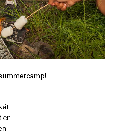
s summercamp!
kät
t en
en