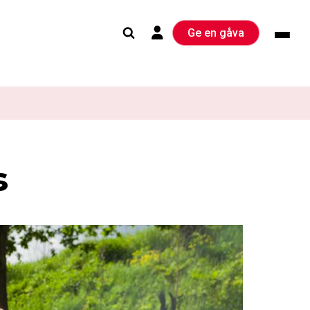
Ge en gåva
s