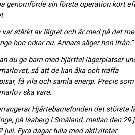
a genomförde sin första operation kort ef
t.
 var stärkt av lägret och är med på det me
änge hon orkar nu. Annars säger hon ifrån.”
an du ge barn med hjärtfel lägerplatser un
arlovet, så att de kan åka och träffa
isar, få vila och samla energi. Precis som
arlov ska vara.
 arrangerar Hjärtebarnsfonden det största l
änge, på Isaberg i Småland, mellan den 29 j
 juli. Fyra dagar fulla med aktiviteter