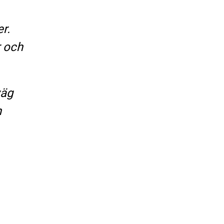
r.
r och
väg
n