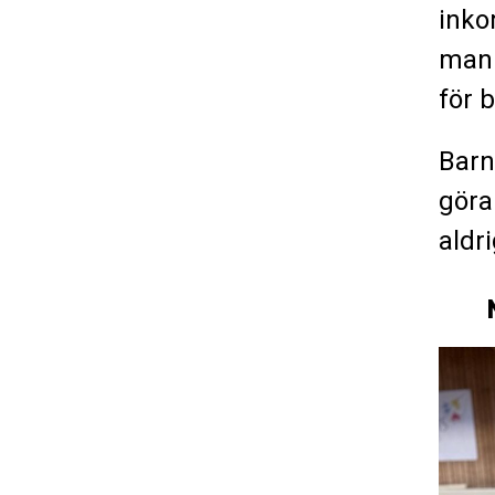
inko
man 
för 
Barn 
göra
aldr