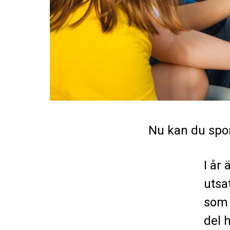
Nu kan du spo
I år
utsa
som 
del 