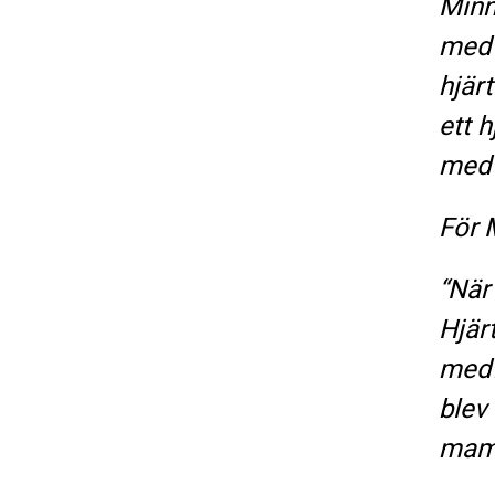
Minn
med 
hjärt
ett 
med 
För 
“När
Hjär
medf
blev
mamm