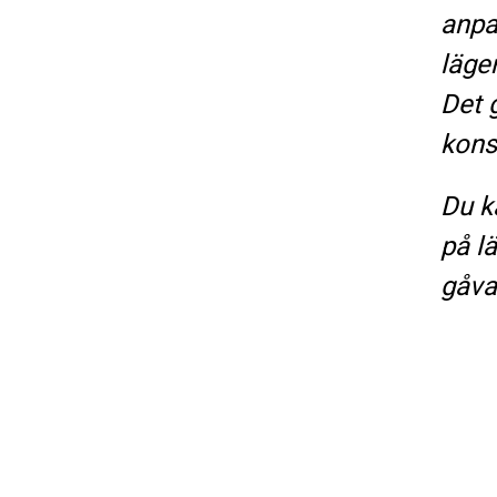
anpa
läge
Det 
konst
Du k
på l
gåva