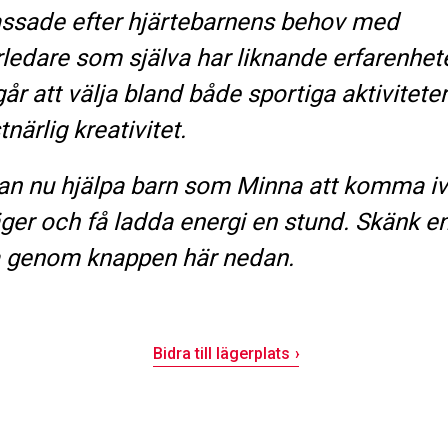
ssade efter hjärtebarnens behov med
rledare som själva har liknande erfarenhete
går att välja bland både sportiga aktivitete
närlig kreativitet.
an nu hjälpa barn som Minna att komma i
äger och få ladda energi en stund. Skänk e
 genom knappen här nedan.
Bidra till lägerplats