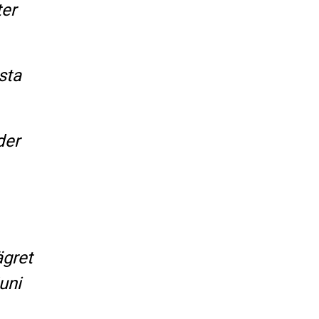
ter
sta
der
ägret
uni