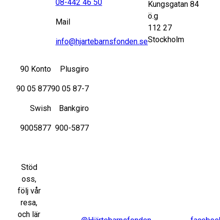
08-442 46 50
Kungsgatan 84
ö.g
Mail
112 27
Stockholm
info@hjartebarnsfonden.se
90 Konto
Plusgiro
90 05 877
90 05 87-7
Swish
Bankgiro
9005877
900-5877
Stöd
oss,
följ vår
resa,
och lär