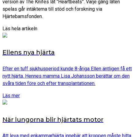
version av The Knifes låt “Heartbeats”. Varje gång låten
spelas går intäkterna till stöd och forskning via
Hjärtebarnsfonden.
Läs hela artikeln
Ellens nya hjärta
Efter en tuff sjukhusperiod kunde 8-åriga Ellen äntligen få ett
nytt hjärta. Hennes mamma Lisa Johansson berättar om den
svåra tiden före och efter transplantationen.
Läs mer
När lungorna blir hjärtats motor
Att leva med enkammarhjärta innebär att kroppen måste hitta