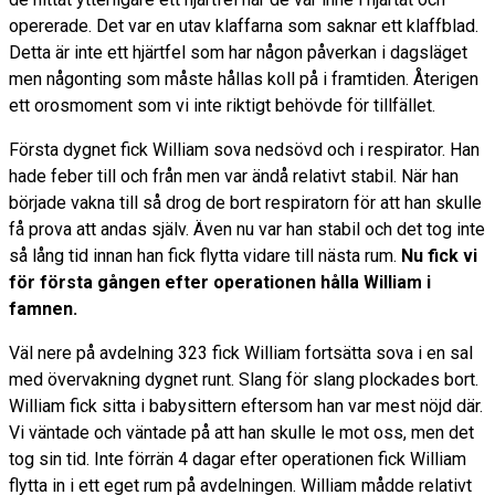
opererade. Det var en utav klaffarna som saknar ett klaffblad.
Detta är inte ett hjärtfel som har någon påverkan i dagsläget
men någonting som måste hållas koll på i framtiden. Återigen
ett orosmoment som vi inte riktigt behövde för tillfället.
Första dygnet fick William sova nedsövd och i respirator. Han
hade feber till och från men var ändå relativt stabil. När han
började vakna till så drog de bort respiratorn för att han skulle
få prova att andas själv. Även nu var han stabil och det tog inte
så lång tid innan han fick flytta vidare till nästa rum.
Nu fick vi
för första gången efter operationen hålla William i
famnen.
Väl nere på avdelning 323 fick William fortsätta sova i en sal
med övervakning dygnet runt. Slang för slang plockades bort.
William fick sitta i babysittern eftersom han var mest nöjd där.
Vi väntade och väntade på att han skulle le mot oss, men det
tog sin tid. Inte förrän 4 dagar efter operationen fick William
flytta in i ett eget rum på avdelningen. William mådde relativt