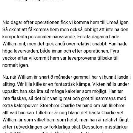
Nio dagar efter operationen fick vi komma hem till Umeå igen
Så skönt att få komma hem men också jobbigt att inte ha den
kompetenta personalen närvarande. Första dagarna hade
William ont, men det gick ändå över relativt snabbt. Han hade
höga levervärden, både innan och efter operationen. Fyra
veckor efter vi kommit hem var leverproverna tillbaka till
normalt igen.
Nu, när William är snart 8 månader gammal, har vi hunnit landa i
allting. Vår lilla kille är en fantastisk kämpe. Vikten hålls under
uppsikt, han ska äta så många kalorier som möjligt. Han tar
inte flaskan, så det blir vanlig mat och gröt tillsammans med
extra kaloripulver. Storebror Charlie tar hand om sin lillebror
allt vad han kan. Lillebror är nog bland det bästa Charlie vet.
William är som vilket barn som helst, men han är relativt långt
efter i utvecklingen av förklarliga skäl. Dessutom misstänker