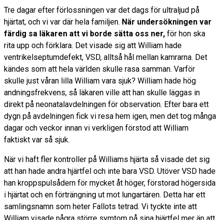
Tre dagar efter förlossningen var det dags för ultraljud på
hjärtat, och vi var där hela familjen.
När undersökningen var
färdig sa läkaren att vi borde sätta oss ner,
för hon ska
rita upp och förklara. Det visade sig att William hade
ventrikelseptumdefekt, VSD, alltså hål mellan kamrarna. Det
kändes som att hela världen skulle rasa samman. Varför
skulle just våran lilla William vara sjuk? William hade hög
andningsfrekvens, så läkaren ville att han skulle läggas in
direkt på neonatalavdelningen för observation. Efter bara ett
dygn på avdelningen fick vi resa hem igen, men det tog många
dagar och veckor innan vi verkligen förstod att William
faktiskt var så sjuk.
När vi haft fler kontroller på Williams hjärta så visade det sig
att han hade andra hjärtfel och inte bara VSD. Utöver VSD hade
han kroppspulsådern för mycket åt höger, förstorad högersida
i hjärtat och en förträngning ut mot lungartären. Detta har ett
samlingsnamn som heter Fallots tetrad. Vi tyckte inte att
William visade några större symtom på sina hjärtfel mer än att