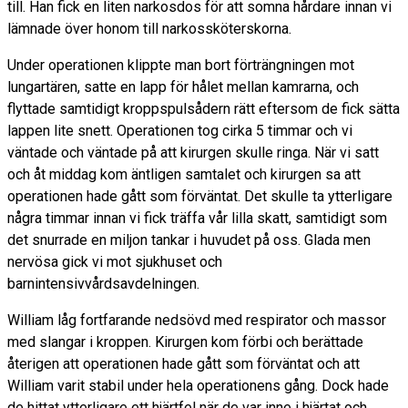
till. Han fick en liten narkosdos för att somna hårdare innan vi
lämnade över honom till narkossköterskorna.
Under operationen klippte man bort förträngningen mot
lungartären, satte en lapp för hålet mellan kamrarna, och
flyttade samtidigt kroppspulsådern rätt eftersom de fick sätta
lappen lite snett. Operationen tog cirka 5 timmar och vi
väntade och väntade på att kirurgen skulle ringa. När vi satt
och åt middag kom äntligen samtalet och kirurgen sa att
operationen hade gått som förväntat. Det skulle ta ytterligare
några timmar innan vi fick träffa vår lilla skatt, samtidigt som
det snurrade en miljon tankar i huvudet på oss. Glada men
nervösa gick vi mot sjukhuset och
barnintensivvårdsavdelningen.
William låg fortfarande nedsövd med respirator och massor
med slangar i kroppen. Kirurgen kom förbi och berättade
återigen att operationen hade gått som förväntat och att
William varit stabil under hela operationens gång. Dock hade
de hittat ytterligare ett hjärtfel när de var inne i hjärtat och