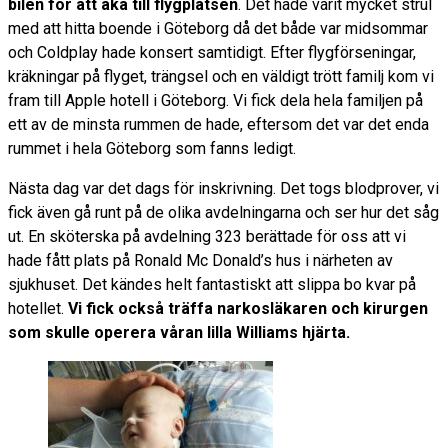
bilen för att åka till flygplatsen
. Det hade varit mycket strul
med att hitta boende i Göteborg då det både var midsommar
och Coldplay hade konsert samtidigt. Efter flygförseningar,
kräkningar på flyget, trängsel och en väldigt trött familj kom vi
fram till Apple hotell i Göteborg. Vi fick dela hela familjen på
ett av de minsta rummen de hade, eftersom det var det enda
rummet i hela Göteborg som fanns ledigt.
Nästa dag var det dags för inskrivning. Det togs blodprover, vi
fick även gå runt på de olika avdelningarna och ser hur det såg
ut. En sköterska på avdelning 323 berättade för oss att vi
hade fått plats på Ronald Mc Donald’s hus i närheten av
sjukhuset. Det kändes helt fantastiskt att slippa bo kvar på
hotellet.
Vi fick också träffa narkosläkaren och kirurgen
som skulle operera våran lilla Williams hjärta.