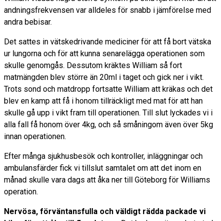
andningsfrekvensen var alldeles för snabb i jämförelse med
andra bebisar.
Det sattes in vätskedrivande mediciner för att få bort vätska
ur lungorna och för att kunna senarelägga operationen som
skulle genomgås. Dessutom kräktes William så fort
matmängden blev större än 20ml i taget och gick ner i vikt.
Trots sond och matdropp fortsatte William att kräkas och det
blev en kamp att få i honom tillräckligt med mat för att han
skulle gå upp i vikt fram till operationen. Till slut lyckades vi i
alla fall få honom över 4kg, och så småningom även över 5kg
innan operationen.
Efter många sjukhusbesök och kontroller, inläggningar och
ambulansfärder fick vi tillslut samtalet om att det inom en
månad skulle vara dags att åka ner till Göteborg för Williams
operation.
Nervösa, förväntansfulla och väldigt rädda packade vi