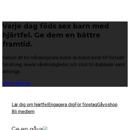
Varje dag föds sex barn med
hjärtfel. Ge dem en bättre
framtid.
Genom att bli månadsgivare bidrar du bland annat till fortsatt
forskning, ökade vårdmöjligheter och stöd till drabbade samt
anhöriga.
Ge en gåva nu
Lär dig om hjärtfel
Engagera dig
För företag
Gåvoshop
Bli medlem
Ge en gåva