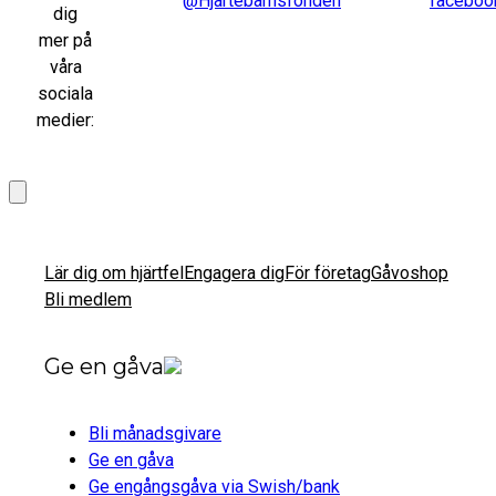
@Hjärtebarnsfonden
faceboo
dig
mer på
våra
sociala
medier:
Lär dig om hjärtfel
Engagera dig
För företag
Gåvoshop
Bli medlem
Ge en gåva
Bli månadsgivare
Ge en gåva
Ge engångsgåva via Swish/bank