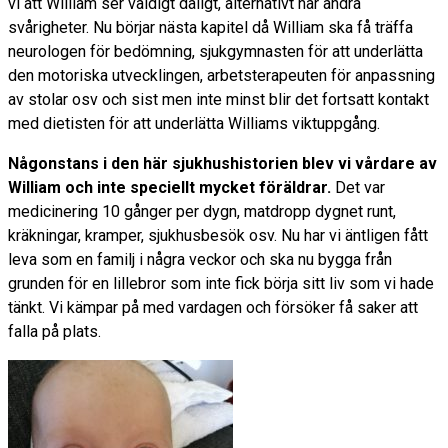
vi att William ser väldigt dåligt, alternativt har andra
svårigheter. Nu börjar nästa kapitel då William ska få träffa
neurologen för bedömning, sjukgymnasten för att underlätta
den motoriska utvecklingen, arbetsterapeuten för anpassning
av stolar osv och sist men inte minst blir det fortsatt kontakt
med dietisten för att underlätta Williams viktuppgång.
Någonstans i den här sjukhushistorien blev vi vårdare av
William och inte speciellt mycket föräldrar.
Det var
medicinering 10 gånger per dygn, matdropp dygnet runt,
kräkningar, kramper, sjukhusbesök osv. Nu har vi äntligen fått
leva som en familj i några veckor och ska nu bygga från
grunden för en lillebror som inte fick börja sitt liv som vi hade
tänkt. Vi kämpar på med vardagen och försöker få saker att
falla på plats.