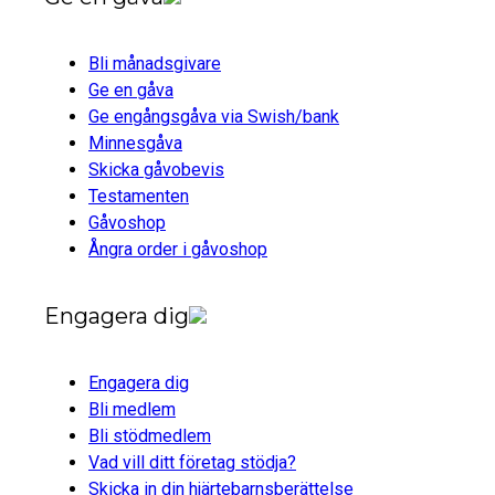
Bli månadsgivare
Ge en gåva
Ge engångsgåva via Swish/bank
Minnesgåva
Skicka gåvobevis
Testamenten
Gåvoshop
Ångra order i gåvoshop
Engagera dig
Engagera dig
Bli medlem
Bli stödmedlem
Vad vill ditt företag stödja?
Skicka in din hjärtebarnsberättelse