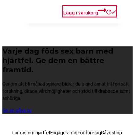
Lägg i varukorg
Varje dag föds sex barn med
hjärtfel. Ge dem en bättre
framtid.
Genom att bli månadsgivare bidrar du bland annat till fortsatt
forskning, ökade vårdmöjligheter och stöd till drabbade samt
anhöriga.
Ge en gåva nu
Lär dig om hjärtfel
Engagera dig
För företag
Gåvoshop