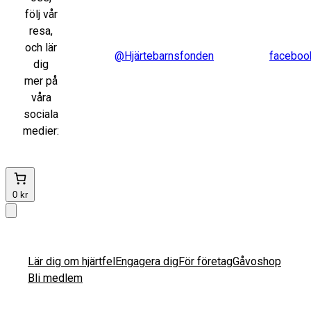
följ vår
resa,
och lär
@Hjärtebarnsfonden
faceboo
dig
mer på
våra
sociala
medier:
0 kr
Lär dig om hjärtfel
Engagera dig
För företag
Gåvoshop
Bli medlem