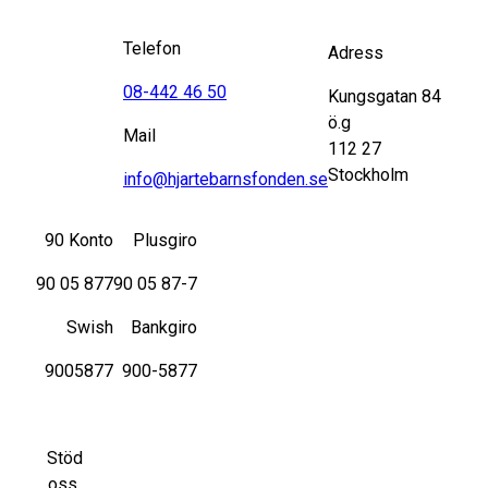
Telefon
Adress
08-442 46 50
Kungsgatan 84
ö.g
Mail
112 27
Stockholm
info@hjartebarnsfonden.se
90 Konto
Plusgiro
90 05 877
90 05 87-7
Swish
Bankgiro
9005877
900-5877
Stöd
oss,