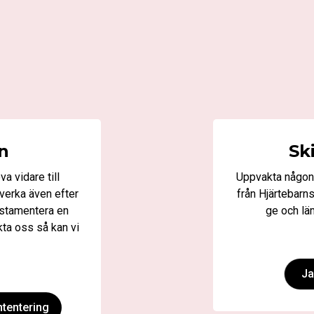
n
Sk
a vidare till
Uppvakta någon 
 verka även efter
från Hjärtebarns
estamentera en
ge och lä
kta oss så kan vi
Ja
ntentering