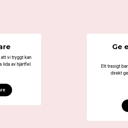
are
Ge 
att vi tryggt kan
 lida av hjärtfel.
Ett trasigt ba
direkt g
are