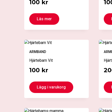
100
kr
10
Läs mer
ARMBAND
ARM
Hjärtebarn Vit
Hjär
100
kr
2
Lägg i varukorg