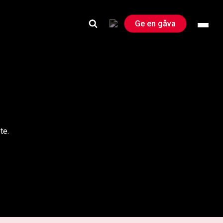
Ge en gåva
te.