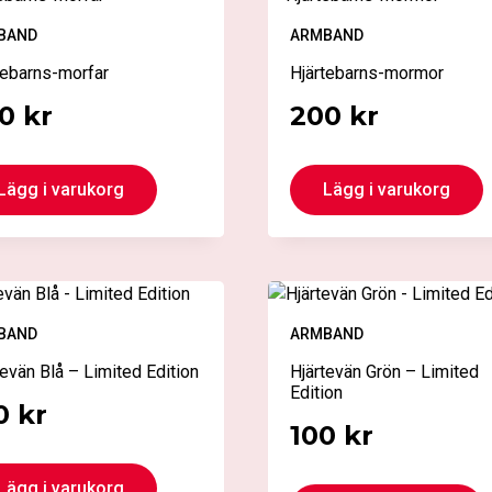
varianter.
De
BAND
ARMBAND
olika
tebarns-morfar
Hjärtebarns-mormor
alternativen
00
kr
200
kr
kan
väljas
på
Lägg i varukorg
Lägg i varukorg
produktsidan
BAND
ARMBAND
tevän Blå – Limited Edition
Hjärtevän Grön – Limited
Edition
0
kr
100
kr
Lägg i varukorg