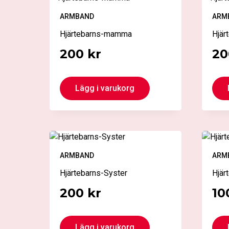
ARMBAND
ARM
Hjärtebarns-mamma
Hjär
200
kr
2
Lägg i varukorg
ARMBAND
ARM
Hjärtebarns-Syster
Hjär
200
kr
10
Den
Lägg i varukorg