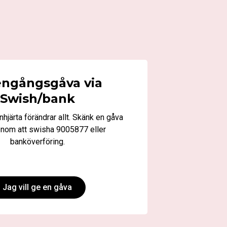
engångsgåva via
Swish/bank
rnhjärta förändrar allt. Skänk en gåva
enom att swisha 9005877 eller
banköverföring.
Jag vill ge en gåva