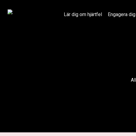
Skip
to
Lär dig om hjärtfel
Engagera dig
content
Al