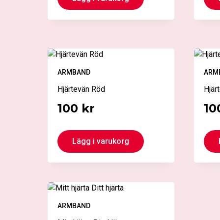
här
produkten
har
flera
varianter.
De
ARMBAND
ARM
olika
alternativen
Hjärtevän Röd
Hjär
kan
100
kr
10
väljas
på
produktsidan
Lägg i varukorg
ARMBAND