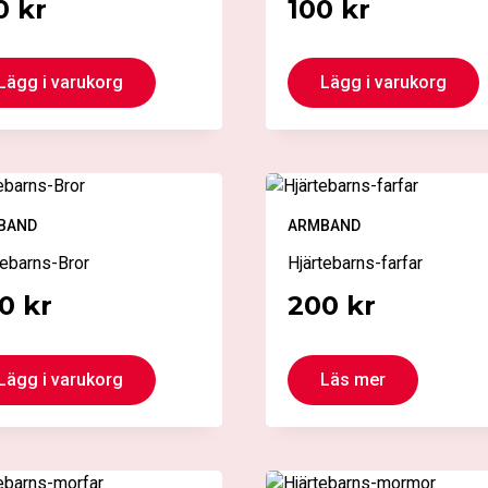
0
kr
100
kr
Lägg i varukorg
Lägg i varukorg
BAND
ARMBAND
tebarns-Bror
Hjärtebarns-farfar
00
kr
200
kr
Den
Lägg i varukorg
Läs mer
här
produkten
har
flera