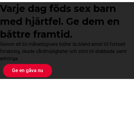
Varje dag föds sex barn
med hjärtfel. Ge dem en
bättre framtid.
Genom att bli månadsgivare bidrar du bland annat till fortsatt
forskning, ökade vårdmöjligheter och stöd till drabbade samt
anhöriga.
Ge en gåva nu
Ge en gåva
Engagera dig
Engagera dig
Bli månadsgivare
Bli medlem
Ge en gåva
Ge engångsgåva via
Bli stödmedlem
Swish/bank
Vad vill ditt företag stödja?