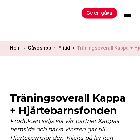
Skip
to
Ge en gåva
content
Hem
›
Gåvoshop
›
Fritid
›
Träningsoverall Kappa + H
Träningsoverall Kappa
+ Hjärtebarnsfonden
Produkten säljs via vår partner Kappas
hemsida och halva vinsten går till
Hjärtebarnsfonden. Klicka på länken