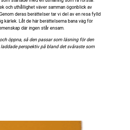
iv som startade med en utmaning som få förstår.
ek och uthållighet väver samman ögonblick av
enom deras berättelser tar vi del av en resa fylld
g kärlek. Låt de här berättelserna bana väg för
gemenskap där ingen står ensam.
e och öppna, så den passar som läsning för den
h laddade perspektiv på bland det svåraste som