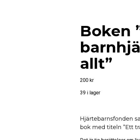
Boken ”
barnhjä
allt”
200
kr
39 i lager
Boken
Lägg i varukorg
"Ett
Hjärtebarnsfonden sam
trasigt
bok med titeln ”Ett tr
barnhjärta
förändrar