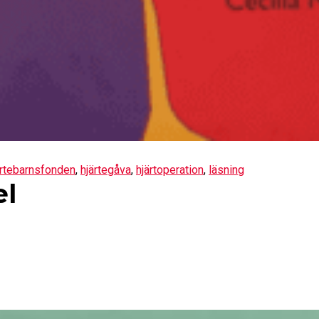
ärtebarnsfonden
,
hjärtegåva
,
hjärtoperation
,
läsning
el