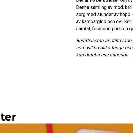
Det är tio berättelser om l
allt"
Denna samling av mod, kärl
mängd
sorg med stunder av hopp. G
av kämparglöd och ovillkorli
samtal, förändring och en 
Berättelserna är ofiltrerad
som vill ha olika tunga oc
kan drabba ens anhöriga.
ter