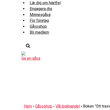
Skip
Lär dig om hjärtfel
to
Engagera dig
content
Minnesgåva
För företag
Gåvoshop
Bli medlem
Ge en gåva
Hem
›
Gåvoshop
›
Vår bokhandel
›
Boken ”Ett trasig