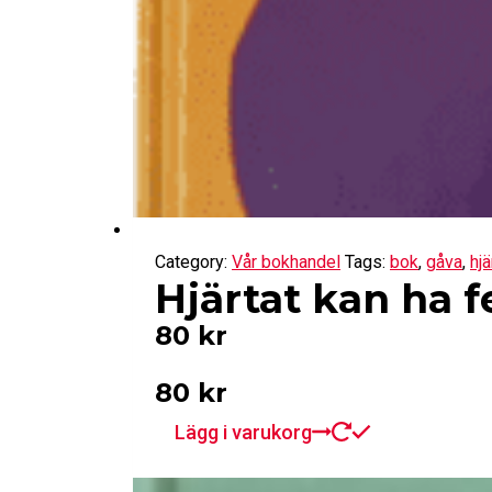
Category:
Vår bokhandel
Tags:
bok
,
gåva
,
hj
Hjärtat kan ha f
80
kr
80
kr
Lägg i varukorg