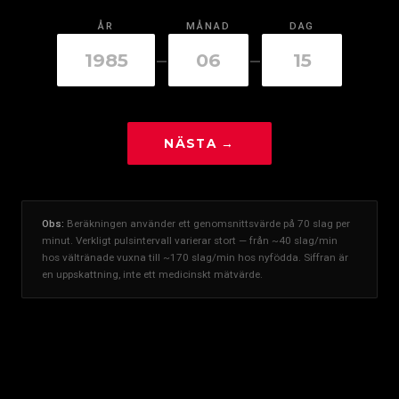
ÅR
MÅNAD
DAG
–
–
NÄSTA →
Obs:
Beräkningen använder ett genomsnittsvärde på 70 slag per
minut. Verkligt pulsintervall varierar stort — från ~40 slag/min
hos vältränade vuxna till ~170 slag/min hos nyfödda. Siffran är
en uppskattning, inte ett medicinskt mätvärde.