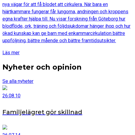
nya vägar för att få blodet att cirkulera. När bara en
hjärtkammare fungerar får lungorna, andningen och kroppens
egna krafter hjälpa till. Nu visar forskning från Göteborg hur
blodflöde, ork, träning och följdsjukdomar hänger ihop och hur
ökad kunskap kan ge barn med enkammarcirkulation bättre
uppföljning, bättre mående och bättre framtidsutsikter.
Läs mer
Nyheter och opinion
Se alla nyheter
26.08.10
Familjelägret gör skillnad