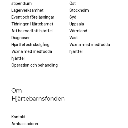
stipendium
Öst
Lägerverksamhet
Stockholm
Event och föreläsningar
Syd
Tidningen Hjärtebarnet
Uppsala
Att ha medfött hjärtfel
Värmland
Diagnoser
Väst
Hjärtfel och skolgång
Vuxna med medfödda
Vuxna med medfödda
hjärtfel
hjärtfel
Operation och behandling
Om
Hjärtebarnsfonden
Kontakt
Ambassadörer