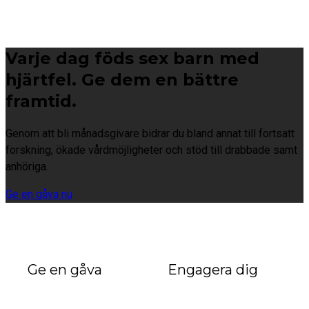
Varje dag föds sex barn med
hjärtfel. Ge dem en bättre
framtid.
Genom att bli månadsgivare bidrar du bland annat till fortsatt
forskning, ökade vårdmöjligheter och stöd till drabbade samt
anhöriga.
Ge en gåva nu
Ge en gåva
Engagera dig