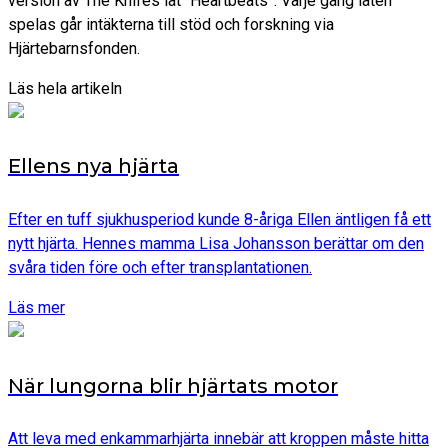
version av The Knifes låt “Heartbeats”. Varje gång låten
spelas går intäkterna till stöd och forskning via
Hjärtebarnsfonden.
Läs hela artikeln
Ellens nya hjärta
Efter en tuff sjukhusperiod kunde 8-åriga Ellen äntligen få ett
nytt hjärta. Hennes mamma Lisa Johansson berättar om den
svåra tiden före och efter transplantationen.
Läs mer
När lungorna blir hjärtats motor
Att leva med enkammarhjärta innebär att kroppen måste hitta