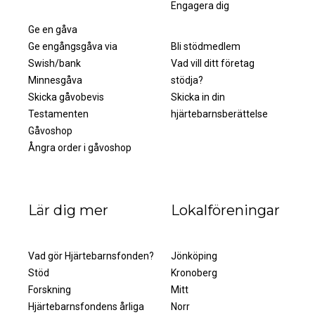
Engagera dig
Bli månadsgivare
Bli medlem
Ge en gåva
Ge engångsgåva via
Bli stödmedlem
Swish/bank
Vad vill ditt företag
Minnesgåva
stödja?
Skicka gåvobevis
Skicka in din
Testamenten
hjärtebarnsberättelse
Gåvoshop
Ångra order i gåvoshop
Lär dig mer
Lokalföreningar
Vad gör Hjärtebarnsfonden?
Jönköping
Stöd
Kronoberg
Forskning
Mitt
Hjärtebarnsfondens årliga
Norr