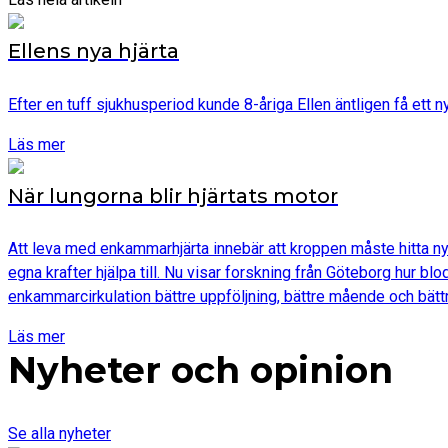
Ellens nya hjärta
Efter en tuff sjukhusperiod kunde 8-åriga Ellen äntligen få ett
Läs mer
När lungorna blir hjärtats motor
Att leva med enkammarhjärta innebär att kroppen måste hitta nya
egna krafter hjälpa till. Nu visar forskning från Göteborg hur b
enkammarcirkulation bättre uppföljning, bättre mående och bättr
Läs mer
Nyheter och opinion
Se alla nyheter