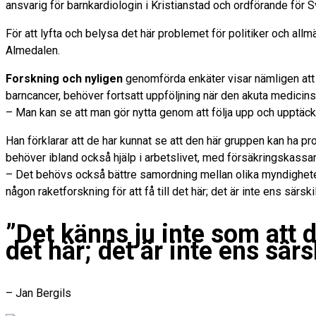
ansvarig för barnkardiologin i Kristianstad och ordförande för 
För att lyfta och belysa det här problemet för politiker och all
Almedalen.
Forskning och nyligen
genomförda enkäter visar nämligen att b
barncancer, behöver fortsatt uppföljning när den akuta medicinsk
– Man kan se att man gör nytta genom att följa upp och upptäck
Han förklarar att de har kunnat se att den här gruppen kan ha 
behöver ibland också hjälp i arbetslivet, med försäkringskassan
– Det behövs också bättre samordning mellan olika myndigheter
någon raketforskning för att få till det här; det är inte ens särski
”Det känns ju inte som att d
det här; det är inte ens särsk
– Jan Bergils