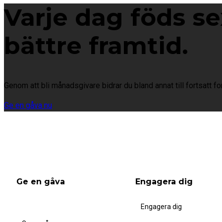
Varje dag föds s
bättre framtid.
Genom att bli månadsgivare bidrar du bland annat till fortsatt f
Ge en gåva nu
Ge en gåva
Engagera dig
Engagera dig
Bli månadsgivare
Bli medlem