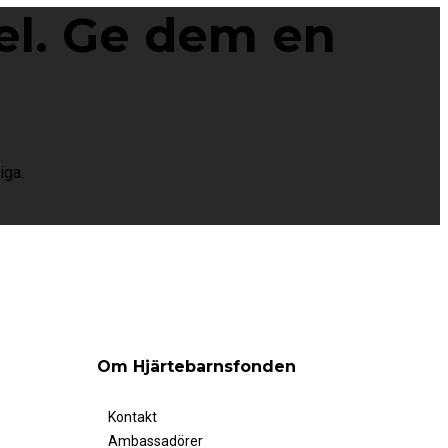
el. Ge dem en
iga.
Om Hjärtebarnsfonden
Kontakt
Ambassadörer