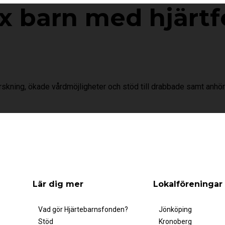
ex barn med hjärtf
orskning, ökade vårdmöjligheter och stöd till drabbade samt anhör
Lär dig mer
Lokalföreningar
Vad gör Hjärtebarnsfonden?
Jönköping
Stöd
Kronoberg