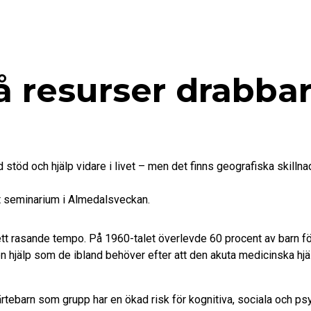
å resurser drabba
 stöd och hjälp vidare i livet – men det finns geografiska skilln
tt seminarium i Almedalsveckan.
i ett rasande tempo. På 1960-talet överlevde 60 procent av barn f
den hjälp som de ibland behöver efter att den akuta medicinska hjä
hjärtebarn som grupp har en ökad risk för kognitiva, sociala och 