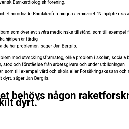
Svensk Barnkardiologisk förening.
mänhet anordnade Barnläkarföreningen seminariet ”Ni hjälpte oss a
arn som överlevt svåra medicinska tillstånd, som till exempel fö
a hjälpen är färdig.
a de här problemen, säger Jan Bergils.
problem med utvecklingsframsteg, olika problem i skolan, social
, stöd och förståelse från arbetsgivare och under utbildningen.
, som till exempel vård och skola eller Försäkringskassan och a
lt dyrt, säger Jan Bergils.
et behövs någon raketforsknin
ilt dyrt.”