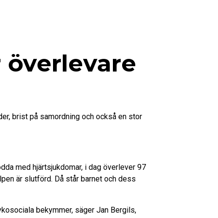
r överlevare
ader, brist på samordning och också en stor
ödda med hjärtsjukdomar, i dag överlever 97
lpen är slutförd. Då står barnet och dess
psykosociala bekymmer, säger Jan Bergils,